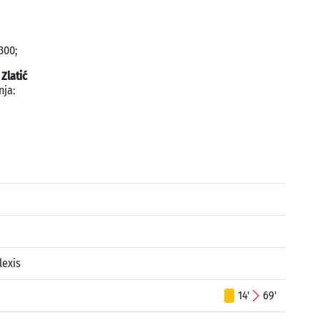
300;
:
Zlatić
nja:
lexis
14'
69'