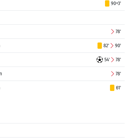
90+3'
d
78'
n
82'
90'
54'
78'
n
78'
n
61'