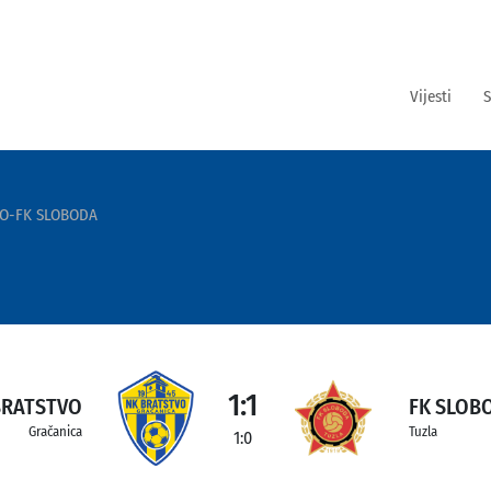
Vijesti
S
VO-FK SLOBODA
1:1
BRATSTVO
FK SLOB
Gračanica
Tuzla
1:0