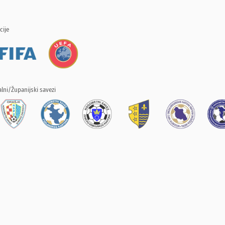
cije
lni/Županijski savezi