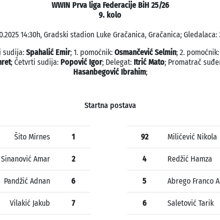
WWIN Prva liga Federacije BiH 25/26
9. kolo
10.2025 14:30h, Gradski stadion Luke Gračanica, Gračanica; Gledalaca: 
i sudija:
Spahalić Emir
; 1. pomoćnik:
Osmančević Selmin
; 2. pomoćnik
hret
; Četvrti sudija:
Popović Igor
; Delegat:
Itrić Mato
; Promatrač suđe
Hasanbegović Ibrahim
;
Startna postava
Šito Mirnes
1
92
Milićević Nikola
Sinanović Amar
2
4
Redžić Hamza
Pandžić Adnan
6
5
Abrego Franco A
Vilakić Jakub
7
6
Saletović Tarik