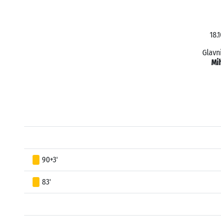
18.
Glavn
Mi
90+3'
83'