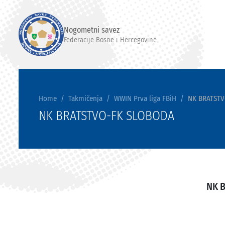
Nogometni savez
Federacije Bosne i Hercegovine
Home
Takmičenja
WWIN Prva liga FBiH
NK BRATST
NK BRATSTVO-FK SLOBODA
NK 