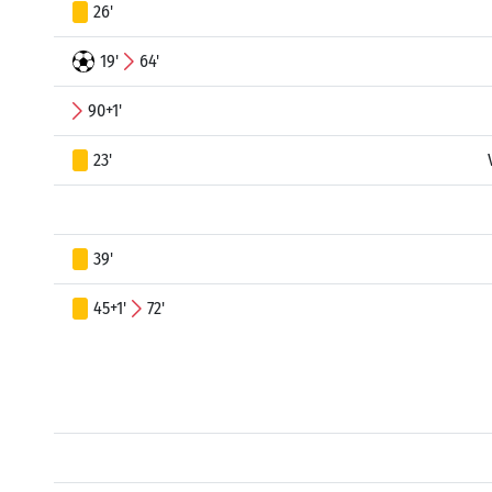
26'
19'
64'
90+1'
23'
39'
45+1'
72'