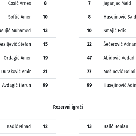
Ćosić Arnes
8
7
Jaganjac Maid
Softić Amer
10
8
Husejinović Sai
Mujić Muhamed
13
10
Smajić Edis
Vasiljević Stefan
15
22
Šećerović Adna
Ordagić Amer
19
47
Abidović Vedad
Duraković Amir
21
77
Mešinović Belmi
Avdagić Harun
99
99
Husejinović Adi
Rezervni igrači
Kadić Nihad
12
13
Balić Benian