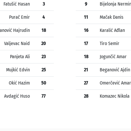
Fatušić Hasan
3
9
Bijelonja Nermi
Purač Emir
4
11
Mačak Danis
anović Hajrudin
18
16
Karalić Ađlan
Valjevac Naid
20
17
Tiro Semir
Panjeta Ali
23
18
Jogunčić Amar
Mujkić Edvin
25
21
Beganović Ajdin
Okić Hazim
50
27
Omerčević Amar
Avdagić Huso
77
28
Komazec Nikola