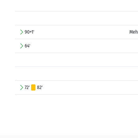
90+1'
Meh
64'
72'
82'