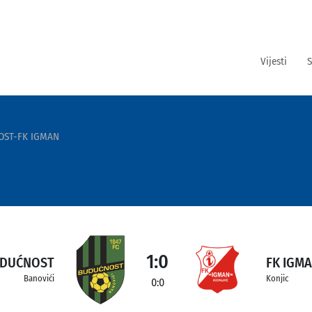
Vijesti
S
OST-FK IGMAN
1:0
UDUĆNOST
FK IGM
Banovići
Konjic
0:0