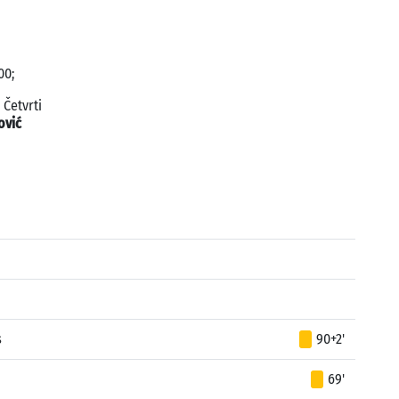
00;
; Četvrti
ović
s
90+2'
69'