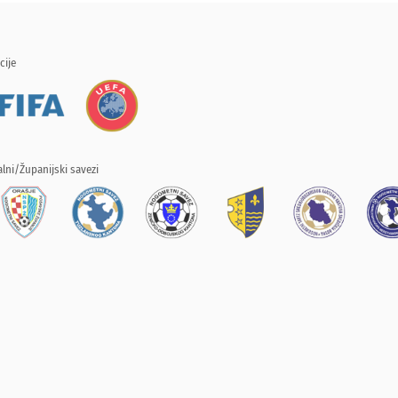
cije
lni/Županijski savezi