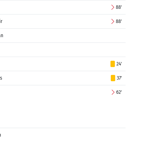
88'
ir
88'
an
24'
s
37'
62'
n