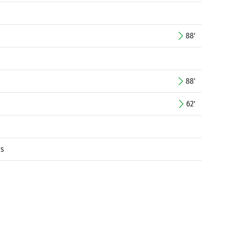
88'
88'
62'
is