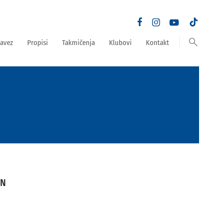
search
avez
Propisi
Takmičenja
Klubovi
Kontakt
AN