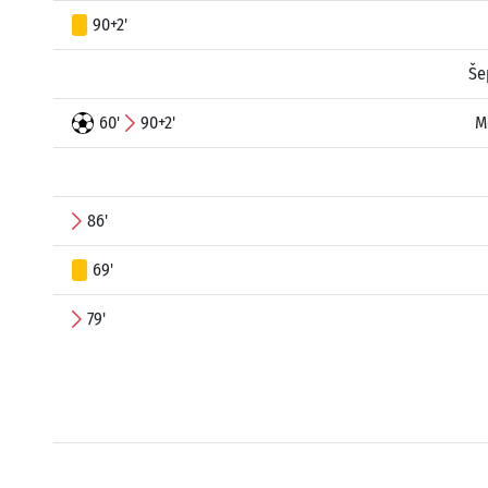
90+2'
Še
60'
90+2'
M
86'
69'
79'