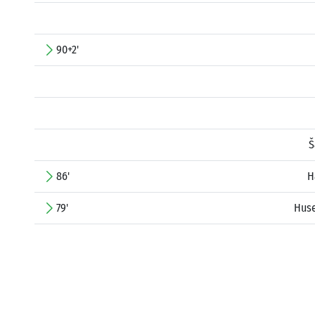
90+2'
Š
86'
H
79'
Huse