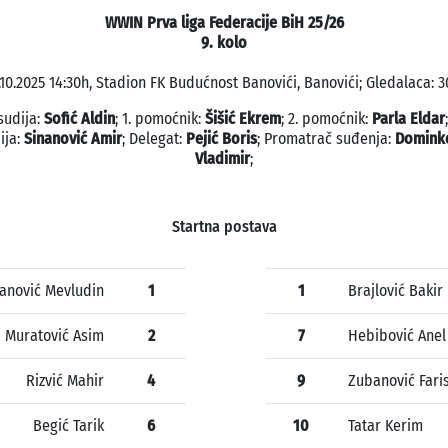
WWIN Prva liga Federacije BiH 25/26
9. kolo
.10.2025 14:30h, Stadion FK Budućnost Banovići, Banovići; Gledalaca: 3
sudija:
Sofić Aldin
; 1. pomoćnik:
Šišić Ekrem
; 2. pomoćnik:
Parla Eldar
ija:
Sinanović Amir
; Delegat:
Pejić Boris
; Promatrač suđenja:
Domink
Vladimir
;
Startna postava
kanović Mevludin
1
1
Brajlović Bakir
Muratović Asim
2
7
Hebibović Anel
Rizvić Mahir
4
9
Zubanović Fari
Begić Tarik
6
10
Tatar Kerim