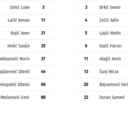
Simić Lune
3
3
Brkić Semir
Lačić Kenan
11
4
Zečić Adin
Bojić Anes
21
5
Ljajić Matin
Hidić Sanjin
25
6
Kozić Harun
ahbazović Muris
27
11
Alagić Amin
ajdarević Dženit
44
13
Šunj Mirza
inspahić Dženis
66
20
Bajramović Far
Mešanović Emir
88
22
Duran Samed