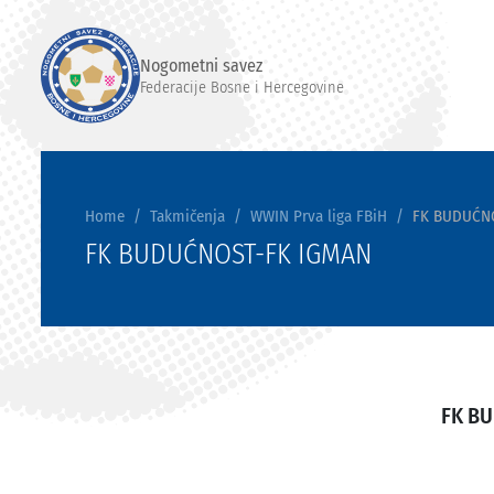
Nogometni savez
Federacije Bosne i Hercegovine
Home
Takmičenja
WWIN Prva liga FBiH
FK BUDUĆN
FK BUDUĆNOST-FK IGMAN
FK B