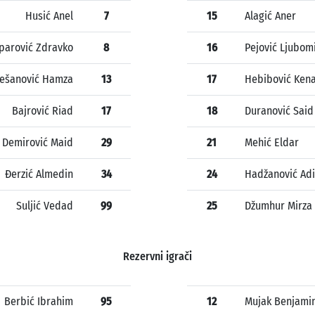
Husić Anel
7
15
Alagić Aner
parović Zdravko
8
16
Pejović Ljubom
ešanović Hamza
13
17
Hebibović Ken
Bajrović Riad
17
18
Duranović Said
Demirović Maid
29
21
Mehić Eldar
Đerzić Almedin
34
24
Hadžanović Adi
Suljić Vedad
99
25
Džumhur Mirza
Rezervni igrači
Berbić Ibrahim
95
12
Mujak Benjami