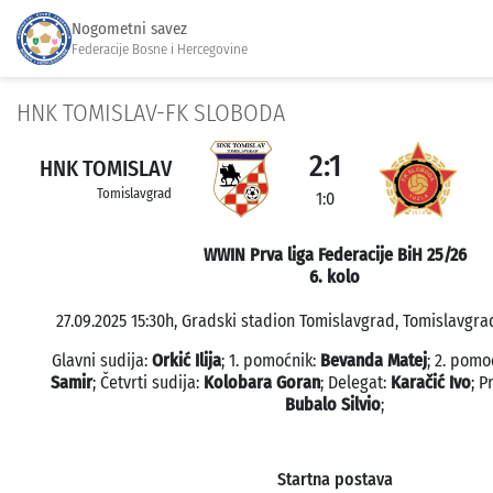
Nogometni savez
Federacije Bosne i Hercegovine
HNK TOMISLAV-FK SLOBODA
2:1
HNK TOMISLAV
Tomislavgrad
1:0
WWIN Prva liga Federacije BiH 25/26
6. kolo
27.09.2025 15:30h, Gradski stadion Tomislavgrad, Tomislavgrad
Glavni sudija:
Orkić Ilija
; 1. pomoćnik:
Bevanda Matej
; 2. pomo
Samir
; Četvrti sudija:
Kolobara Goran
; Delegat:
Karačić Ivo
; 
Bubalo Silvio
;
Startna postava