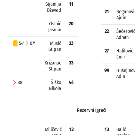
Sijamija
11
Dževad
21
Beganovi
Ajdin
Osmić
20
Jasmin
22
Šećerovi
Adnan
54'
67'
Musić
23
Stipan
27
Halilović
Emir
Križanac
33
Stipan
99
Husejinov
Adin
88'
Šiško
44
Nikola
Rezervni igrači
Miličević
12
13
Balić