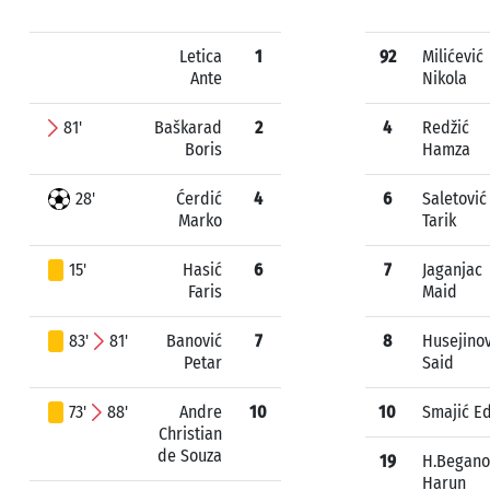
Letica
1
92
Milićević
Ante
Nikola
81'
Baškarad
2
4
Redžić
Boris
Hamza
28'
Ćerdić
4
6
Saletović
Marko
Tarik
15'
Hasić
6
7
Jaganjac
Faris
Maid
83'
81'
Banović
7
8
Husejinov
Petar
Said
73'
88'
Andre
10
10
Smajić Ed
Christian
de Souza
19
H.Begano
Harun