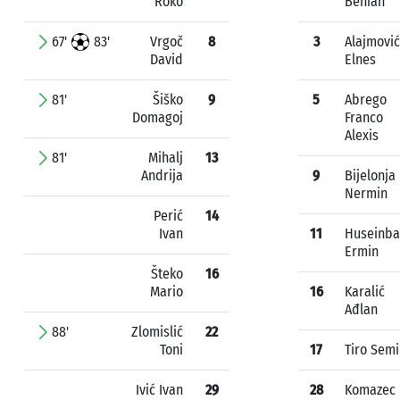
Roko
Benian
67'
83'
Vrgoč
8
3
Alajmović
David
Elnes
81'
Šiško
9
5
Abrego
Domagoj
Franco
Alexis
81'
Mihalj
13
Andrija
9
Bijelonja
Nermin
Perić
14
Ivan
11
Huseinba
Ermin
Šteko
16
Mario
16
Karalić
Ađlan
88'
Zlomislić
22
Toni
17
Tiro Semi
Ivić Ivan
29
28
Komazec