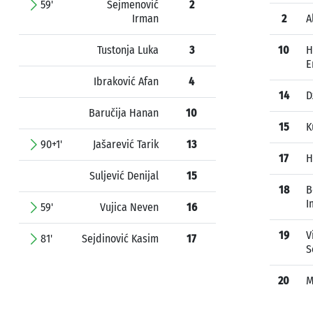
59'
Sejmenović
2
Irman
2
A
Tustonja Luka
3
10
H
E
Ibraković Afan
4
14
D
Baručija Hanan
10
15
K
90+1'
Jašarević Tarik
13
17
H
Suljević Denijal
15
18
B
I
59'
Vujica Neven
16
19
V
81'
Sejdinović Kasim
17
S
20
M