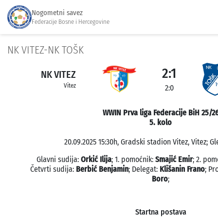
Nogometni savez
Federacije Bosne i Hercegovine
NK VITEZ-NK TOŠK
2:1
NK VITEZ
Vitez
2:0
WWIN Prva liga Federacije BiH 25/2
5. kolo
20.09.2025 15:30h, Gradski stadion Vitez, Vitez; Gl
Glavni sudija:
Orkić Ilija
; 1. pomoćnik:
Smajić Emir
; 2. pom
Četvrti sudija:
Berbić Benjamin
; Delegat:
Klišanin Frano
; P
Boro
;
Startna postava