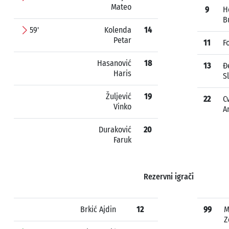
Mateo
9
H
B
59'
Kolenda
14
Petar
11
F
Hasanović
18
13
Đ
Haris
S
Žuljević
19
22
C
Vinko
A
Duraković
20
Faruk
Rezervni igrači
Brkić Ajdin
12
99
M
Z