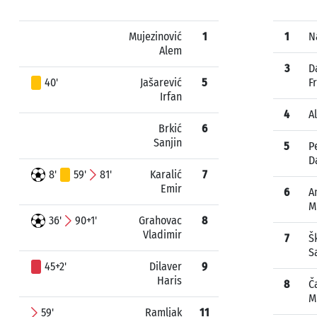
Mujezinović
1
1
N
Alem
3
D
40'
Jašarević
5
F
Irfan
4
A
Brkić
6
Sanjin
5
P
D
8'
59'
81'
Karalić
7
Emir
6
A
M
36'
90+1'
Grahovac
8
Vladimir
7
Šk
S
45+2'
Dilaver
9
Haris
8
Č
M
59'
Ramljak
11