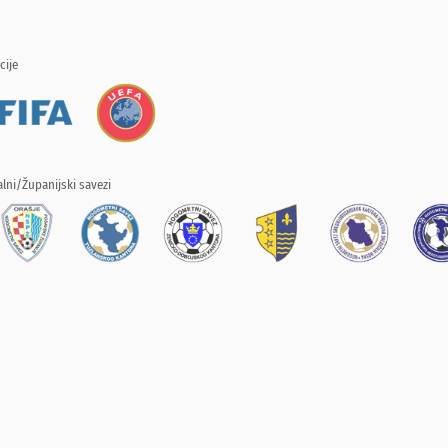
cije
lni/Županijski savezi