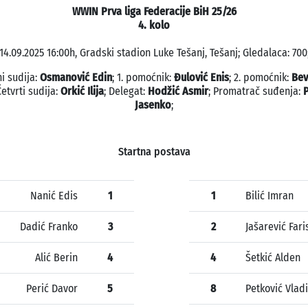
WWIN Prva liga Federacije BiH 25/26
4. kolo
14.09.2025 16:00h, Gradski stadion Luke Tešanj, Tešanj; Gledalaca: 700
i sudija:
Osmanović Edin
; 1. pomoćnik:
Đulović Enis
; 2. pomoćnik:
Be
Četvrti sudija:
Orkić Ilija
; Delegat:
Hodžić Asmir
; Promatrač suđenja:
P
Jasenko
;
Startna postava
Nanić Edis
1
1
Bilić Imran
Dadić Franko
3
2
Jašarević Fari
Alić Berin
4
4
Šetkić Alden
Perić Davor
5
8
Petković Vlad