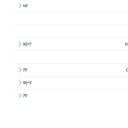
46'
90+1'
H
79'
C
90+3'
79'