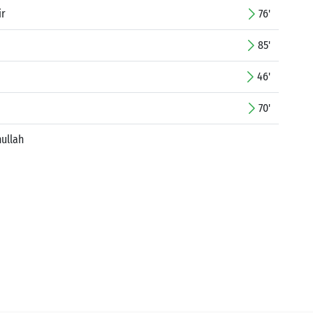
ir
76'
85'
46'
70'
ullah