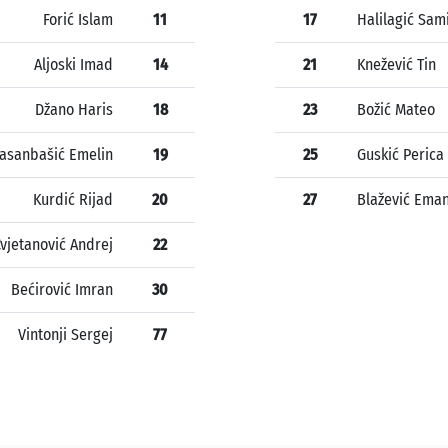
Forić Islam
11
17
Halilagić Sam
Aljoski Imad
14
21
Knežević Tin
Džano Haris
18
23
Božić Mateo
asanbašić Emelin
19
25
Guskić Perica
Kurdić Rijad
20
27
Blažević Eman
vjetanović Andrej
22
Bećirović Imran
30
Vintonji Sergej
77