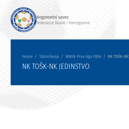
Nogometni savez
Federacije Bosne i Hercegovine
Home
Takmičenja
WWIN Prva liga FBiH
NK TOŠK-NK
NK TOŠK-NK JEDINSTVO