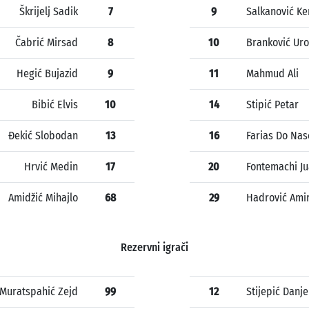
Škrijelj Sadik
7
9
Salkanović K
Čabrić Mirsad
8
10
Branković Uro
Hegić Bujazid
9
11
Mahmud Ali
Bibić Elvis
10
14
Stipić Petar
Đekić Slobodan
13
16
Farias Do Nas
Hrvić Medin
17
20
Fontemachi Ju
Amidžić Mihajlo
68
29
Hadrović Ami
Rezervni igrači
Muratspahić Zejd
99
12
Stijepić Danje