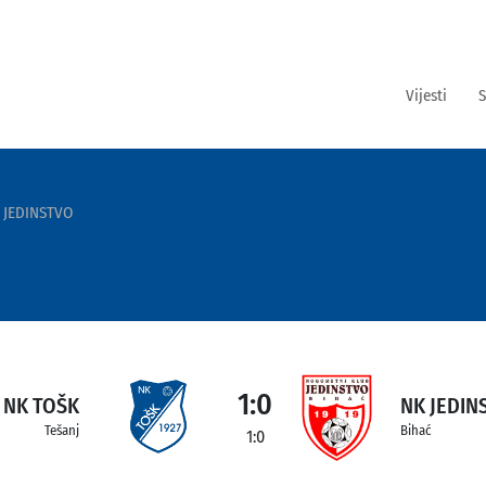
Vijesti
S
 JEDINSTVO
1:0
NK TOŠK
NK JEDIN
Tešanj
Bihać
1:0