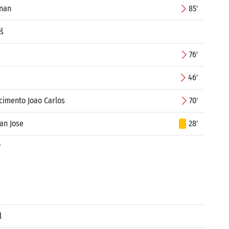
enan
85'
š
76'
46'
cimento Joao Carlos
70'
an Jose
28'
r
l