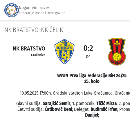
Nogometni savez
Federacije Bosne i Hercegovine
NK BRATSTVO-NK ČELIK
0:2
NK BRATSTVO
Gračanica
0:1
WWIN Prva liga Federacije BiH 24/25
25. kolo
10.05.2025 17:00h, Gradski stadion Luke Gračanica, Gračani
Glavni sudija:
Sarajkić Semir
; 1. pomoćnik:
Tičić Mirza
; 2. po
Četvrti sudija:
Ćatibović Deni
; Delegat:
Budimlić Irfan
; Prom
Danijel
;