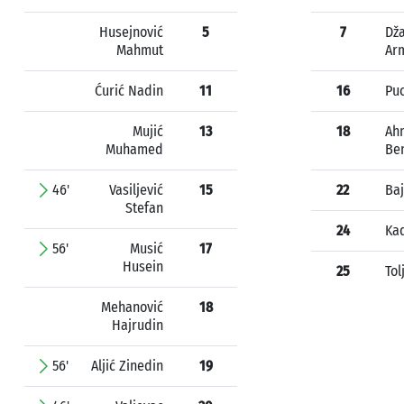
Husejnović
5
7
Dž
Mahmut
Ar
Ćurić Nadin
11
16
Pu
Mujić
13
18
Ah
Muhamed
Be
46'
Vasiljević
15
22
Baj
Stefan
24
Kad
56'
Musić
17
Husein
25
Tol
Mehanović
18
Hajrudin
56'
Aljić Zinedin
19