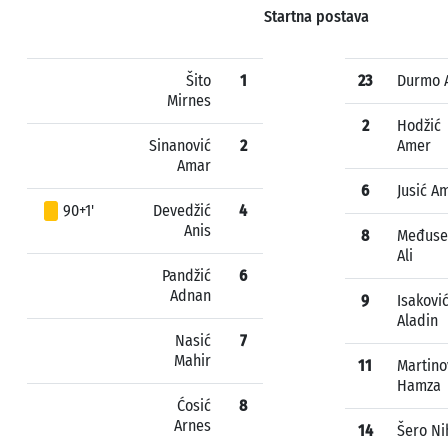
Startna postava
Šito
1
23
Durmo 
Mirnes
2
Hodžić
Sinanović
2
Amer
Amar
6
Jusić A
90+1'
Devedžić
4
Anis
8
Međuse
Ali
Pandžić
6
Adnan
9
Isakovi
Aladin
Nasić
7
Mahir
11
Martino
Hamza
Ćosić
8
Arnes
14
Šero N