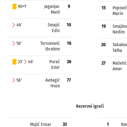
90+1'
Jaganjac
9
15
Popović
Maid
Marin
46'
Smajić
10
19
Smajlov
Edis
Nedim
56'
Tursunović
16
20
Tabakov
Ibrahim
Talha
33'
46'
Purač
26
27
Mašetić
Emir
Amer
56'
Avdagić
77
Huso
Rezervni igrači
Mujić Ensar
33
1
Nan