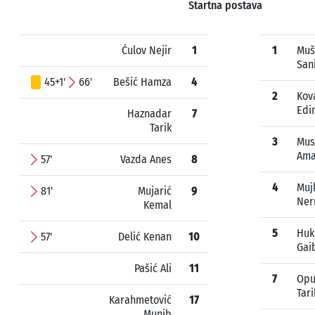
Startna postava
Ćulov Nejir
1
1
Muš
San
45+1'
66'
Bešić Hamza
4
2
Kov
Edi
Haznadar
7
Tarik
3
Mus
Ama
57'
Vazda Anes
8
4
Muj
81'
Mujarić
9
Ner
Kemal
5
Huk
57'
Delić Kenan
10
Gai
Pašić Ali
11
7
Opu
Tari
Karahmetović
17
Munib