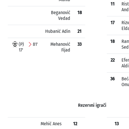
11
Rist
And
Beganović
18
Vedad
17
Riz
Eld
Hubanić Adin
21
18
Ram
(P)
81'
Mehanović
33
Sed
17'
Fijad
22
Efe
Ald
36
Beć
Om
Rezervni igrači
Mehić Anes
12
13