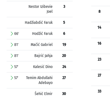
Nestor Izibevie
3
Joel
8
Hadžiabdić Faruk
5
14
66'
Hodžić Faruk
6
16
81'
Mačić Gabriel
19
81'
Bajrić Jahja
20
23
57'
Kalesić Dino
24
27
57'
Temim Abdullahi
27
Adebayo
33
Šehić Elmir
30