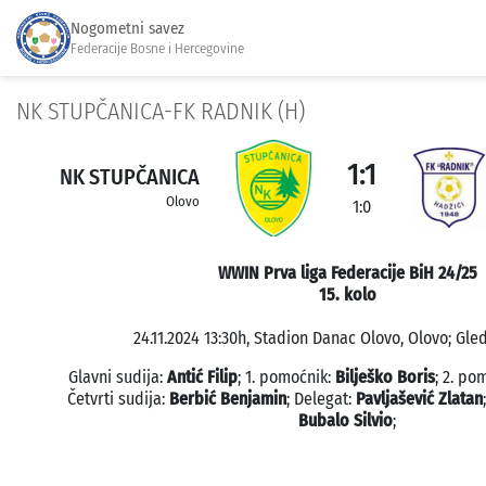
Nogometni savez
Federacije Bosne i Hercegovine
NK STUPČANICA-FK RADNIK (H)
1:1
NK STUPČANICA
Olovo
1:0
WWIN Prva liga Federacije BiH 24/25
15. kolo
24.11.2024 13:30h, Stadion Danac Olovo, Olovo; Gled
Glavni sudija:
Antić Filip
; 1. pomoćnik:
Bilješko Boris
; 2. po
Četvrti sudija:
Berbić Benjamin
; Delegat:
Pavljašević Zlatan
Bubalo Silvio
;