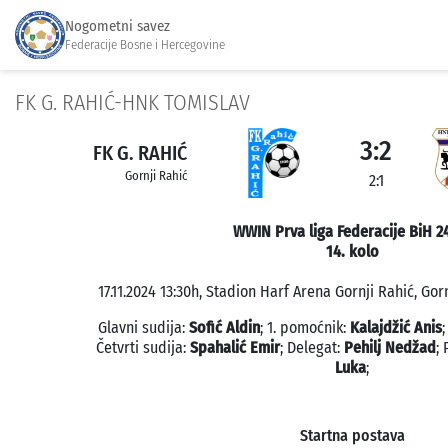
Nogometni savez
Federacije Bosne i Hercegovine
FK G. RAHIĆ-HNK TOMISLAV
3:2
FK G. RAHIĆ
Gornji Rahić
2:1
WWIN Prva liga Federacije BiH 2
14. kolo
17.11.2024 13:30h, Stadion Harf Arena Gornji Rahić, Gor
Glavni sudija:
Sofić Aldin
; 1. pomoćnik:
Kalajdžić Anis
Četvrti sudija:
Spahalić Emir
; Delegat:
Pehilj Nedžad
;
Luka
;
Startna postava