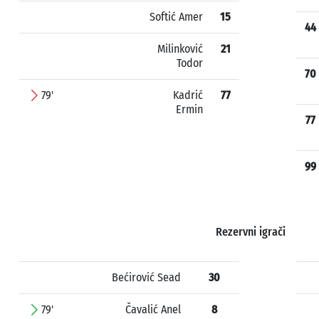
Softić Amer
15
44
Milinković
21
Todor
70
79'
Kadrić
77
Ermin
77
99
Rezervni igrači
Bećirović Sead
30
79'
Čavalić Anel
8