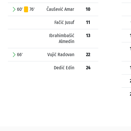
60'
76'
Čaušević Amar
10
Fačić Jusuf
11
Ibrahimbašić
13
Almedin
66'
Vujić Radovan
22
Dedić Edin
24