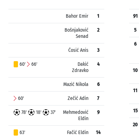
Bahor Emir
1
91
Bošnjaković
2
5
Senad
6
Ćosić Anis
3
60'
66'
Dakić
4
Zdravko
10
Mazić Nikola
6
11
60'
Zečić Adin
7
15
78'
18'
37'
Mehmedović
9
Eldin
20
63'
Fačić Eldin
14