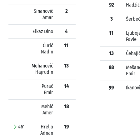
92
Hadžić
Sinanović
2
Amar
3
Šerbeč
Elkaz Dino
4
11
Ljuboj
Pavle
Ćurić
11
Nadin
13
Čehaji
Mehanović
13
88
Mešan
Hajrudin
Emir
Purač
14
99
Ikanov
Emir
Mehić
18
Amer
46'
Hrelja
19
Adnan