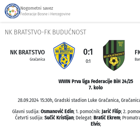
Nogometni savez
Federacije Bosne i Hercegovine
NK BRATSTVO-FK BUDUĆNOST
0:1
NK BRATSTVO
F
Gračanica
Ban
0:1
WWIN Prva liga Federacije BiH 24/25
7. kolo
28.09.2024 15:30h, Gradski stadion Luke Gračanica, Gračanica
Glavni sudija:
Osmanović Edin
; 1. pomoćnik:
Jarić Filip
; 2. pomo
Četvrti sudija:
Sučić Kristijan
; Delegat:
Bratić Ekrem
; Promatr
Elvis
;