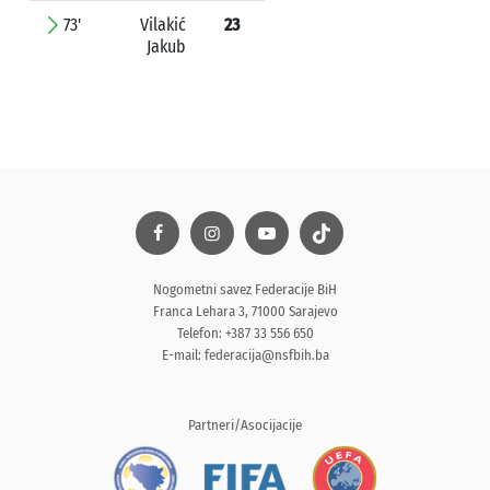
73'
Vilakić
23
Jakub
Nogometni savez Federacije BiH
Franca Lehara 3, 71000 Sarajevo
Telefon: +387 33 556 650
E-mail:
federacija@nsfbih.ba
Partneri/Asocijacije