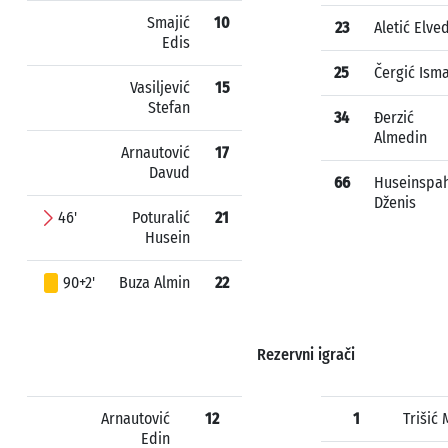
Smajić
10
23
Aletić Elve
Edis
25
Čergić Ism
Vasiljević
15
Stefan
34
Đerzić
Almedin
Arnautović
17
Davud
66
Huseinspah
Dženis
46'
Poturalić
21
Husein
90+2'
Buza Almin
22
Rezervni igrači
Arnautović
12
1
Trišić 
Edin