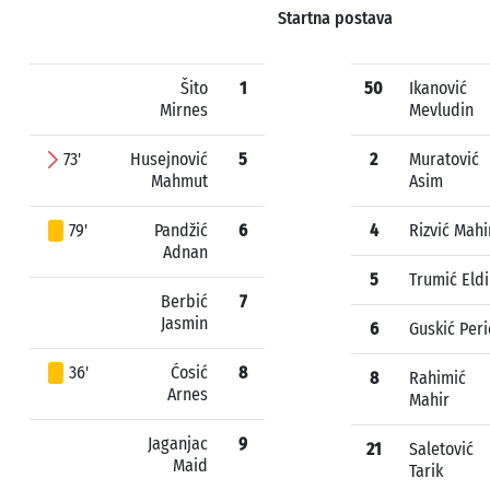
Startna postava
Šito
1
50
Ikanović
Mirnes
Mevludin
73'
Husejnović
5
2
Muratović
Mahmut
Asim
79'
Pandžić
6
4
Rizvić Mahi
Adnan
5
Trumić Eld
Berbić
7
Jasmin
6
Guskić Peri
36'
Ćosić
8
8
Rahimić
Arnes
Mahir
Jaganjac
9
21
Saletović
Maid
Tarik