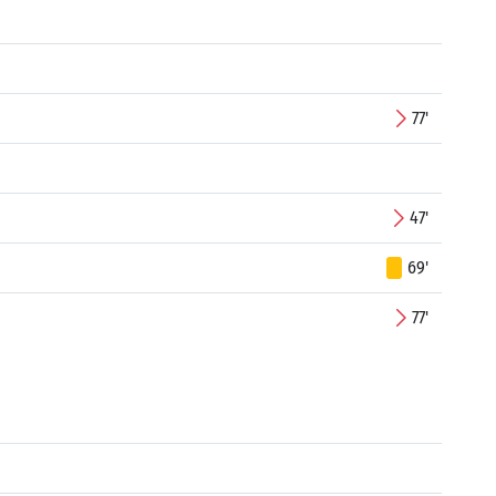
77'
47'
69'
77'