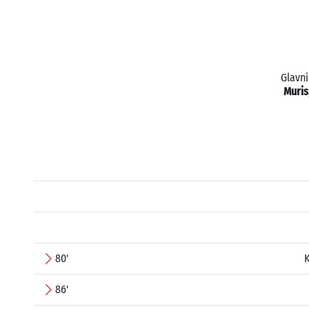
Glavni
Muris
80'
86'