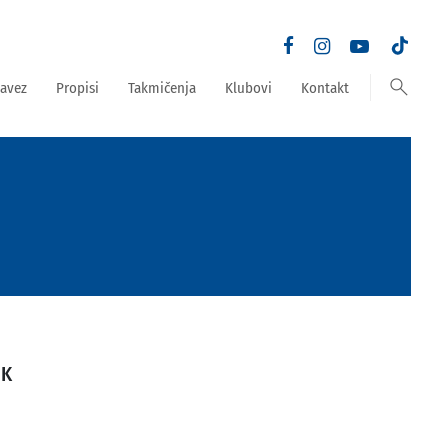
search
avez
Propisi
Takmičenja
Klubovi
Kontakt
IK