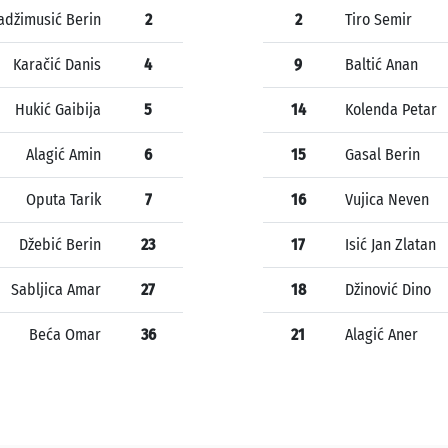
adžimusić Berin
2
2
Tiro Semir
Karačić Danis
4
9
Baltić Anan
Hukić Gaibija
5
14
Kolenda Petar
Alagić Amin
6
15
Gasal Berin
Oputa Tarik
7
16
Vujica Neven
Džebić Berin
23
17
Isić Jan Zlatan
Sabljica Amar
27
18
Džinović Dino
Beća Omar
36
21
Alagić Aner