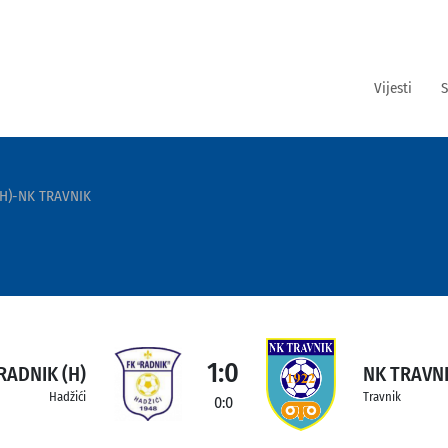
Vijesti
S
(H)-NK TRAVNIK
1:0
RADNIK (H)
NK TRAVN
Hadžići
Travnik
0:0