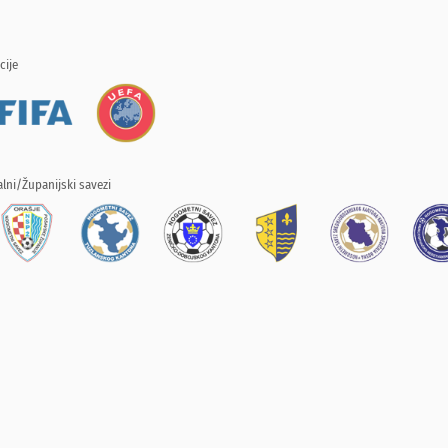
cije
lni/Županijski savezi