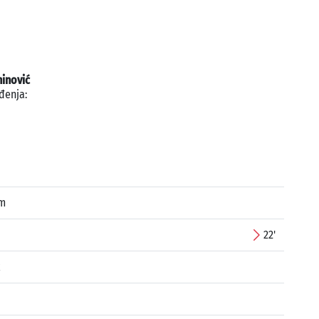
inović
đenja:
em
22'