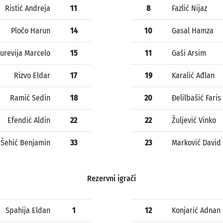
Ristić Andreja
11
8
Fazlić Nijaz
Pločo Harun
14
10
Gasal Hamza
urevija Marcelo
15
11
Gaši Arsim
Rizvo Eldar
17
19
Karalić Ađlan
Ramić Sedin
18
20
Đelilbašić Faris
Efendić Aldin
22
22
Žuljević Vinko
Šehić Benjamin
33
23
Marković David
Rezervni igrači
Spahija Eldan
1
12
Konjarić Adnan