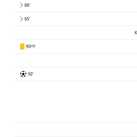
86'
65'
K
90+1'
50'