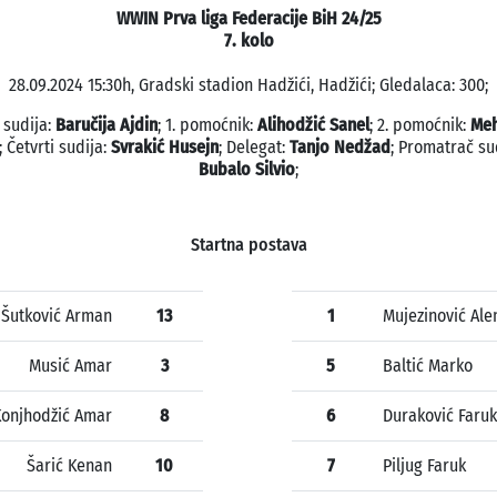
WWIN Prva liga Federacije BiH 24/25
7. kolo
28.09.2024 15:30h, Gradski stadion Hadžići, Hadžići; Gledalaca: 300;
 sudija:
Baručija Ajdin
; 1. pomoćnik:
Alihodžić Sanel
; 2. pomoćnik:
Meh
; Četvrti sudija:
Svrakić Husejn
; Delegat:
Tanjo Nedžad
; Promatrač su
Bubalo Silvio
;
Startna postava
Šutković Arman
13
1
Mujezinović Al
Musić Amar
3
5
Baltić Marko
Konjhodžić Amar
8
6
Duraković Faruk
Šarić Kenan
10
7
Piljug Faruk