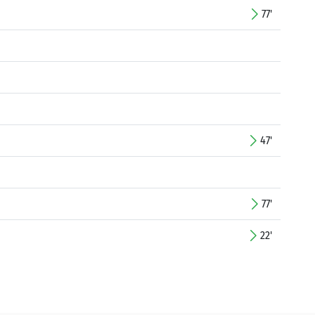
77'
47'
77'
22'