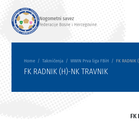
Nogometni savez
Federacije Bosne i Hercegovine
Home
Takmičenja
WWIN Prva liga FBiH
FK RADNIK 
FK RADNIK (H)-NK TRAVNIK
FK 