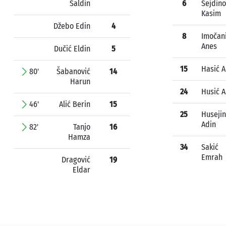
Saldin
6
Sejdino
Kasim
Džebo Edin
4
8
Imočan
Anes
Dučić Eldin
5
15
Hasić 
80'
Šabanović
14
Harun
24
Husić A
46'
Alić Berin
15
25
Husejin
Adin
82'
Tanjo
16
Hamza
34
Sakić
Emrah
Dragović
19
Eldar