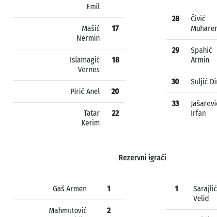
Emil
28
Čivić
Mašić
17
Muhare
Nermin
29
Spahić
Islamagić
18
Armin
Vernes
30
Suljić D
Pirić Anel
20
33
Jašarevi
Tatar
22
Irfan
Kerim
Rezervni igrači
Gaš Armen
1
1
Sarajlić
Velid
Mahmutović
2