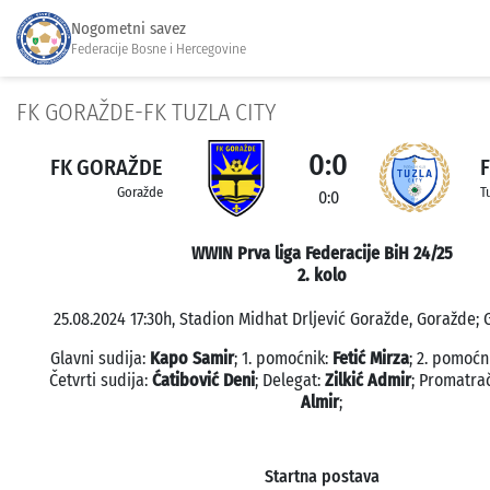
Nogometni savez
Federacije Bosne i Hercegovine
FK GORAŽDE-FK TUZLA CITY
0:0
FK GORAŽDE
F
Goražde
T
0:0
WWIN Prva liga Federacije BiH 24/25
2. kolo
25.08.2024 17:30h, Stadion Midhat Drljević Goražde, Goražde; 
Glavni sudija:
Kapo Samir
; 1. pomoćnik:
Fetić Mirza
; 2. pomoćn
Četvrti sudija:
Ćatibović Deni
; Delegat:
Zilkić Admir
; Promatra
Almir
;
Startna postava