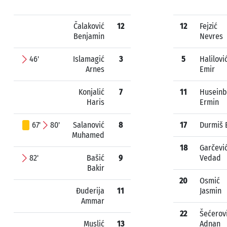
Čalaković
12
12
Fejzić
Benjamin
Nevres
46'
Islamagić
3
5
Halilovi
Arnes
Emir
Konjalić
7
11
Huseinb
Haris
Ermin
67'
80'
Salanović
8
17
Durmiš 
Muhamed
18
Garčevi
82'
Bašić
9
Vedad
Bakir
20
Osmić
Đuderija
11
Jasmin
Ammar
22
Šećerov
Muslić
13
Adnan