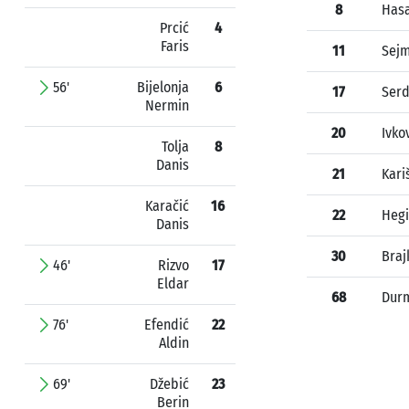
8
Hasa
Prcić
4
Faris
11
Sejm
56'
Bijelonja
6
17
Serd
Nermin
20
Ivko
Tolja
8
Danis
21
Kari
Karačić
16
22
Hegi
Danis
30
Braj
46'
Rizvo
17
Eldar
68
Durm
76'
Efendić
22
Aldin
69'
Džebić
23
Berin