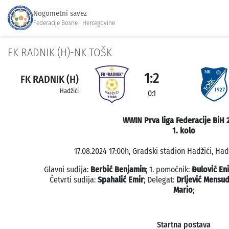
Nogometni savez
Federacije Bosne i Hercegovine
FK RADNIK (H)-NK TOŠK
1:2
FK RADNIK (H)
Hadžići
0:1
WWIN Prva liga Federacije BiH 
1. kolo
17.08.2024 17:00h, Gradski stadion Hadžići, Hadž
Glavni sudija:
Berbić Benjamin
; 1. pomoćnik:
Đulović En
Četvrti sudija:
Spahalić Emir
; Delegat:
Drljević Mensu
Mario
;
Startna postava