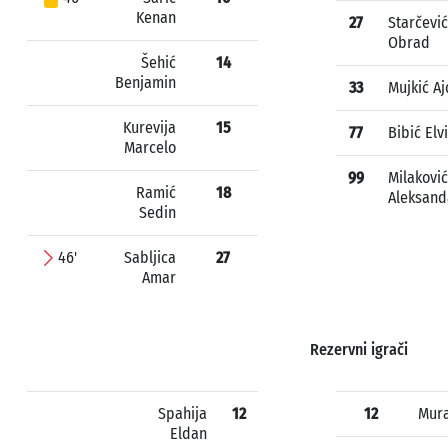
Kenan
27
Starčević
Obrad
Šehić
14
Benjamin
33
Mujkić Aj
Kurevija
15
77
Bibić Elv
Marcelo
99
Milaković
Ramić
18
Aleksand
Sedin
46'
Sabljica
27
Amar
Rezervni igrači
Spahija
12
12
Mura
Eldan