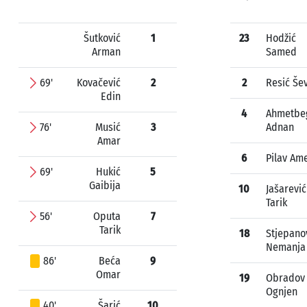
Šutković
1
23
Hodžić
Arman
Samed
69'
Kovačević
2
2
Resić Šev
Edin
4
Ahmetbe
76'
Musić
3
Adnan
Amar
6
Pilav Am
69'
Hukić
5
Gaibija
10
Jašarević
Tarik
56'
Oputa
7
Tarik
18
Stjepano
Nemanja
86'
Beća
9
Omar
19
Obradov
Ognjen
40'
Šarić
10