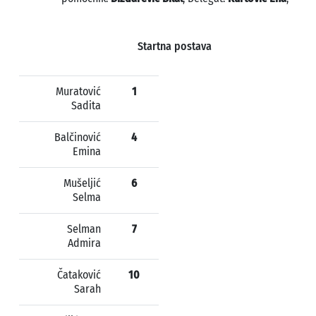
Startna postava
Muratović
1
Sadita
Balčinović
4
Emina
Mušeljić
6
Selma
Selman
7
Admira
Čataković
10
Sarah