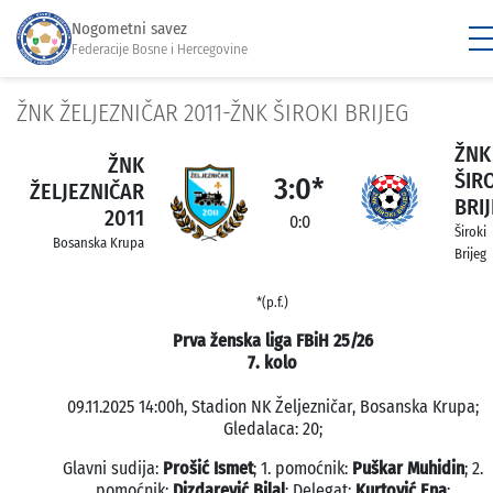
Nogometni savez
Federacije Bosne i Hercegovine
ŽNK ŽELJEZNIČAR 2011-ŽNK ŠIROKI BRIJEG
ŽNK
ŽNK
ŠIR
3:0*
ŽELJEZNIČAR
BRI
2011
0:0
Široki
Bosanska Krupa
Brijeg
*(p.f.)
Prva ženska liga FBiH 25/26
7. kolo
09.11.2025 14:00h, Stadion NK Željezničar, Bosanska Krupa;
Gledalaca: 20;
Glavni sudija:
Prošić Ismet
; 1. pomoćnik:
Puškar Muhidin
; 2.
pomoćnik:
Dizdarević Bilal
; Delegat:
Kurtović Ena
;