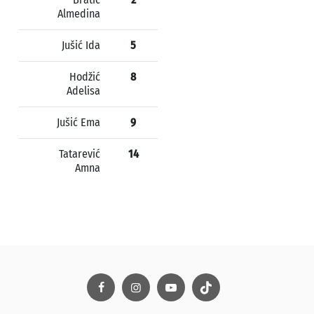
Almedina
Jušić Ida
5
Hodžić
8
Adelisa
Jušić Ema
9
Tatarević
14
Amna