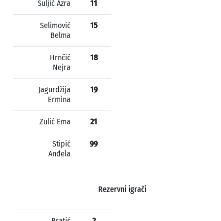
Suljić Azra
11
Selimović
15
Belma
Hrnčić
18
Nejra
Jagurdžija
19
Ermina
Zulić Ema
21
Stipić
99
Anđela
Rezervni igrači
Bratić
2