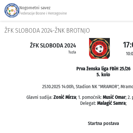
Nogometni savez
Federacije Bosne i Hercegovine
ŽFK SLOBODA 2024-ŽNK BROTNJO
17:
ŽFK SLOBODA 2024
Tuzla
10:
Prva ženska liga FBiH 25/26
5. kolo
25.10.2025 14:00h, Stadion NK "MRAMOR", Mramor
Glavni sudija:
Zonić Mirza
; 1. pomoćnik:
Musić Omar
; 2
Delegat:
Malagić Samra
;
Startna postava