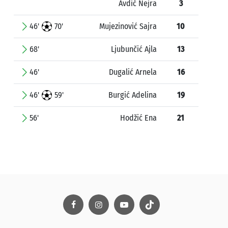
Avdić Nejra
3
46'
70'
Mujezinović Sajra
10
68'
Ljubunčić Ajla
13
46'
Dugalić Arnela
16
46'
59'
Burgić Adelina
19
56'
Hodžić Ena
21