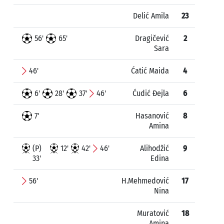
Delić Amila
23
56'
65'
Dragičević
2
Sara
46'
Ćatić Maida
4
6'
28'
37'
46'
Ćudić Đejla
6
7'
Hasanović
8
Amina
(P)
12'
42'
46'
Alihodžić
9
33'
Edina
56'
H.Mehmedović
17
Nina
Muratović
18
Amina