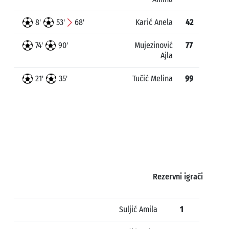
8'
53'
68'
Karić Anela
42
74'
90'
Mujezinović
77
Ajla
21'
35'
Tučić Melina
99
Rezervni igrači
Suljić Amila
1