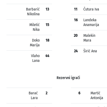
Barbarić
13
11
Čutura Iva
Nikolina
16
Landeka
Miletić
15
Anamarija
Nika
20
Malekin
Doko
18
Mara
Marija
24
Širić Ana
Vlaho
44
Lana
Rezervni igrači
Barać
2
6
Martić
Lara
Antonija