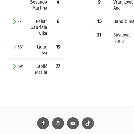
Bevanda
4
9
Vranjković
Martina
Ana
27'
Pehar
6
15
Bandić Te
Gabriela
Nika
21
Sušilović
Ivana
58'
Ljolje
19
Iva
69'
Stojić
77
Marija