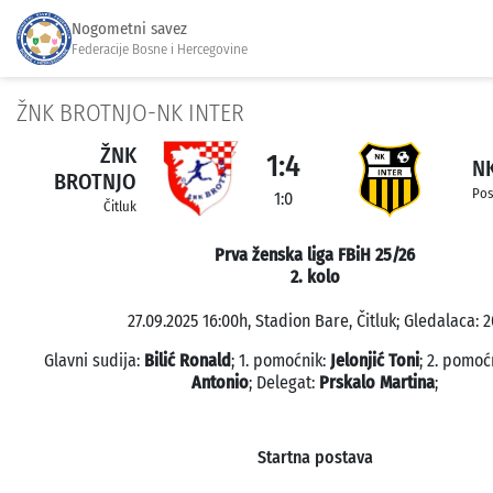
Nogometni savez
Federacije Bosne i Hercegovine
ŽNK BROTNJO-NK INTER
ŽNK
1:4
NK
BROTNJO
Pos
1:0
Čitluk
Prva ženska liga FBiH 25/26
2. kolo
27.09.2025 16:00h, Stadion Bare, Čitluk; Gledalaca: 2
Glavni sudija:
Bilić Ronald
; 1. pomoćnik:
Jelonjić Toni
; 2. pomoć
Antonio
; Delegat:
Prskalo Martina
;
Startna postava