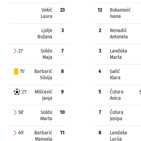
Vekić
23
12
Bokanović
Laura
Ivana
Ljolje
3
2
Nenadić
Božana
Antonela
27'
Soldo
7
3
Landeka
Maja
Marta
75'
Barbarić
8
4
Galić
Silvija
Klara
21'
Milićević
9
5
Čutura
Janja
Anica
58'
Soldo
10
7
Čutura
Marta
Josipa
69'
Barbarić
11
8
Landeka
Manuela
Lucija