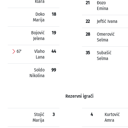
Klara
21
Đozo
Emina
Doko
18
Marija
22
Jeftić Ivana
Bojović
19
28
Omerović
Jelena
Selma
67'
Vlaho
44
35
Subašić
Lana
Selma
Soldo
99
Nikolina
Rezervni igrači
Stojić
3
4
Kurtović
Marija
Amra