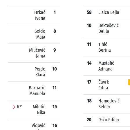
Hrkać
1
58
Lisica Lejla
Ivana
10
Bektešević
Soldo
8
Delila
Maja
11
Tihić
Milićević
9
Berina
Janja
14
Mustafić
Pejdo
10
Adnana
Klara
17
Čavrk
Barbarić
11
Edita
Manuela
18
Hamedović
67'
Miletić
15
Selma
Nika
20
Pačo Edina
Vidović
16