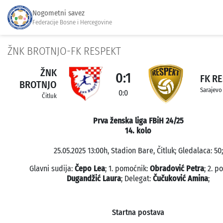
Nogometni savez
Federacije Bosne i Hercegovine
ŽNK BROTNJO-FK RESPEKT
ŽNK
0:1
FK R
BROTNJO
Sarajevo
0:0
Čitluk
Prva ženska liga FBiH 24/25
14. kolo
25.05.2025 13:00h, Stadion Bare, Čitluk; Gledalaca: 50;
Glavni sudija:
Čepo Lea
; 1. pomoćnik:
Obradović Petra
; 2. p
Dugandžić Laura
; Delegat:
Čučuković Amina
;
Startna postava