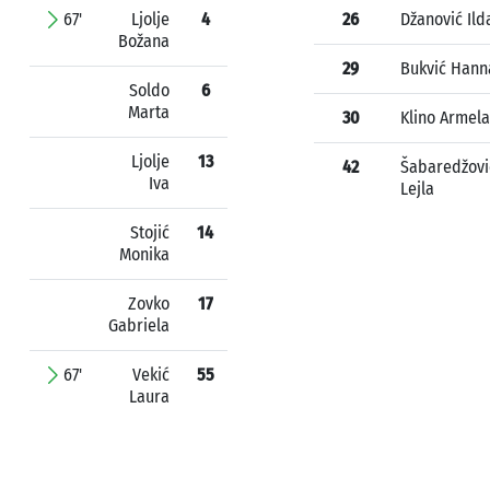
67'
Ljolje
4
26
Džanović Ild
Božana
29
Bukvić Hann
Soldo
6
Marta
30
Klino Armela
Ljolje
13
42
Šabaredžovi
Iva
Lejla
Stojić
14
Monika
Zovko
17
Gabriela
67'
Vekić
55
Laura