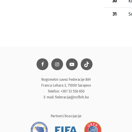
30
K
31
S
Nogometni savez Federacije BiH
Franca Lehara 3, 71000 Sarajevo
Telefon: +387 33 556 650
E-mail:
federacija@nsfbih.ba
Partneri/Asocijacije