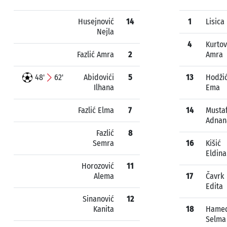
Husejnović
14
1
Lisica 
Nejla
4
Kurtov
Fazlić Amra
2
Amra
48'
62'
Abidovići
5
13
Hodži
Ilhana
Ema
Fazlić Elma
7
14
Mustaf
Adnan
Fazlić
8
Semra
16
Kišić
Eldina
Horozović
11
Alema
17
Čavrk
Edita
Sinanović
12
Kanita
18
Hamed
Selma