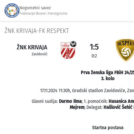
Nogometni savez
Federacije Bosne i Hercegovine
ŽNK KRIVAJA-FK RESPEKT
1:5
ŽNK KRIVAJA
Zavidovići
0:2
Prva ženska liga FBiH 24/2
3. kolo
17.11.2024 11:30h, Gradski stadion Zavidoviće, Zav
Glavni sudija:
Durmo Ilma
; 1. pomoćnik:
Hasanica Am
Mejrem
; Delegat:
Halilović Šehić
Startna postava