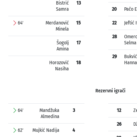
Bistrić
13
Samra
20
Pačo 
64'
Merdanović
15
22
Jeftić 
Minela
28
Omero
Šogolj
17
Selma
Amina
29
Bukvić
Horozović
18
Hanna
Nasiha
Rezervni igrači
64'
Mandžuka
3
12
Z
Almedina
26
D
62'
Mujkić Nadija
4