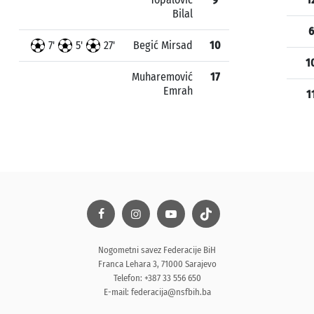
Bilal
6
7'
5'
27'
Begić Mirsad
10
1
Muharemović
17
Emrah
1
Nogometni savez Federacije BiH
Franca Lehara 3, 71000 Sarajevo
Telefon: +387 33 556 650
E-mail:
federacija@nsfbih.ba