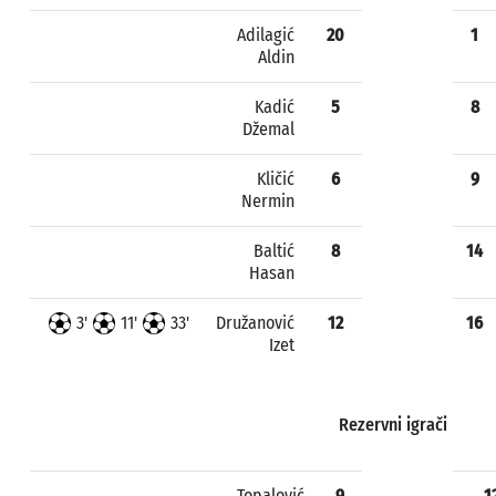
Adilagić
20
1
Aldin
Kadić
5
8
Džemal
Kličić
6
9
Nermin
Baltić
8
14
Hasan
3'
11'
33'
Družanović
12
16
Izet
Rezervni igrači
Topalović
9
1