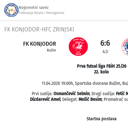
Nogometni savez
Federacije Bosne i Hercegovine
FK KONJODOR-HFC ZRINJSKI
6:6
FK KONJODOR
Bužim
4:3
Prva futsal liga FBiH 25/26
22. kolo
11.04.2026 19:00h, Sportska dvorana Bužim, Buž
Prvi sudija:
Osmančević Selmin
; Drugi sudija:
Fetić 
Dizdarević Amel
; Delegat:
Mešić Besim
; Promatrač s
Startna postava