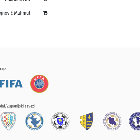
jnović Mahmut
15
cije
lni/Županijski savezi