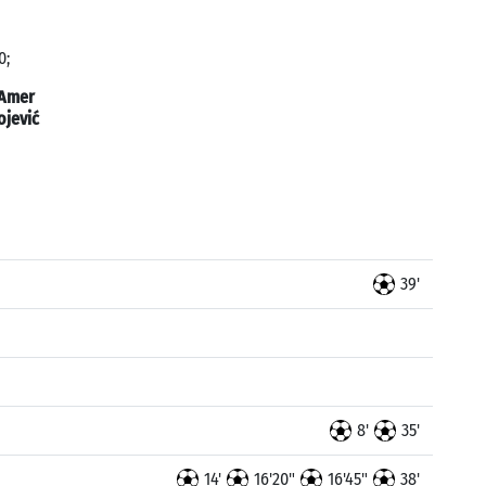
0;
Amer
ojević
39'
8'
35'
14'
16'20"
16'45"
38'