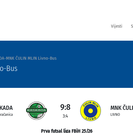
Vijesti
S
A-MNK ČULIN MLIN Livno-Bus
o-Bus
9:8
SKADA
MNK ČULI
račanica
LIVNO
3:4
Prva futsal liga FBiH 25/26