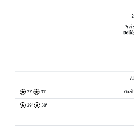
2
Prvi 
Delić
A
27'
31'
Gazi
29'
38'