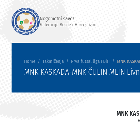
Nogometni savez
Federacije Bosne i Hercegovine
Home
Takmičenja
Prva futsal liga FBiH
MNK KASKAD
MNK KASKADA-MNK ČULIN MLIN Livn
MNK KA
G