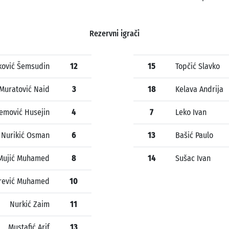
Rezervni igrači
jković Šemsudin
12
15
Topčić Slavko
Muratović Naid
3
18
Kelava Andrija
emović Husejin
4
7
Leko Ivan
Nurikić Osman
6
13
Bašić Paulo
Mujić Muhamed
8
14
Sušac Ivan
rević Muhamed
10
Nurkić Zaim
11
Mustafić Arif
13