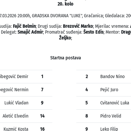
20. kolo
7.03.2026 20:00h, GRADSKA DVORANA "LUKE", Gračanica; Gledalaca: 20
sudija:
Fajić Belmin
; Drugi sudija:
Brezović Marko
; Mjerilac vremena:
; Delegat:
Smajić Admir
; Promatrač suđenja:
Šesto Edis
; Mentor:
Drag
Željko
;
Startna postava
libegović Demir
1
2
Bandov Nino
begović Nermin
7
4
Pejić Juro
Lukić Vladan
9
5
Cvitanović Luka
Aletić Elvedin
14
8
Pidro Velid
Kuzmić Kosta
16
9
Leko Filip