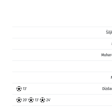
Šil
Muhar
13'
Dizda
20'
13'
24'