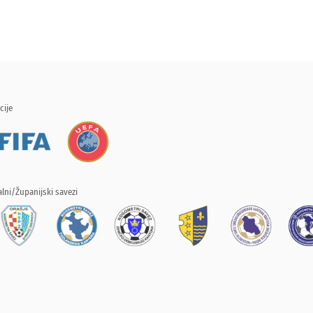
cije
lni/Županijski savezi