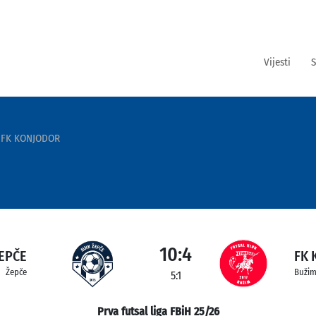
Vijesti
S
-FK KONJODOR
10:4
EPČE
FK
Žepče
Buži
5:1
Prva futsal liga FBiH 25/26