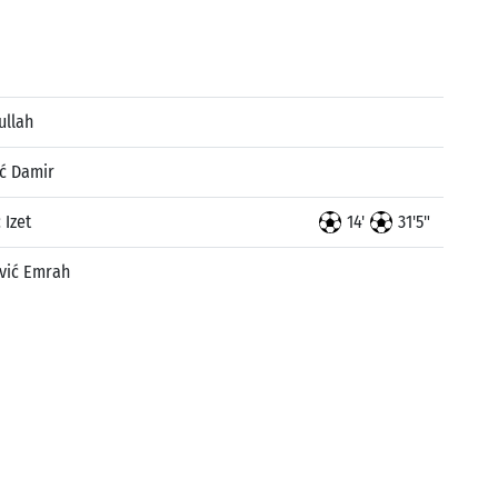
ullah
ć Damir
 Izet
14'
31'5"
vić Emrah