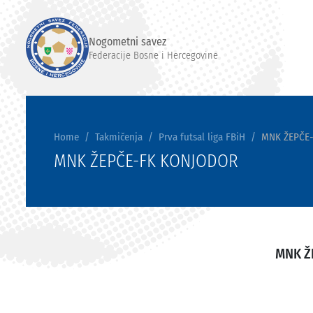
Nogometni savez
Federacije Bosne i Hercegovine
Home
Takmičenja
Prva futsal liga FBiH
MNK ŽEPČE
MNK ŽEPČE-FK KONJODOR
MNK Ž