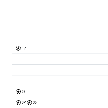
15'
38'
37'
36'