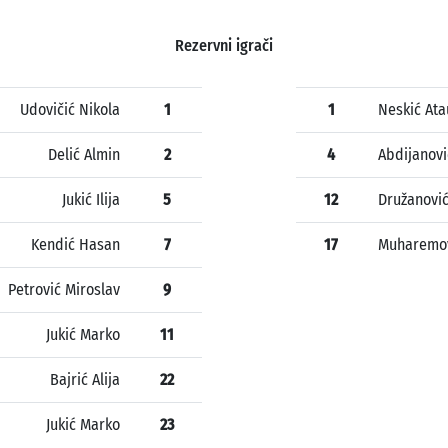
Rezervni igrači
Udovičić Nikola
1
1
Neskić Ata
Delić Almin
2
4
Abdijanovi
Jukić Ilija
5
12
Družanović
Kendić Hasan
7
17
Muharemo
Petrović Miroslav
9
Jukić Marko
11
Bajrić Alija
22
Jukić Marko
23