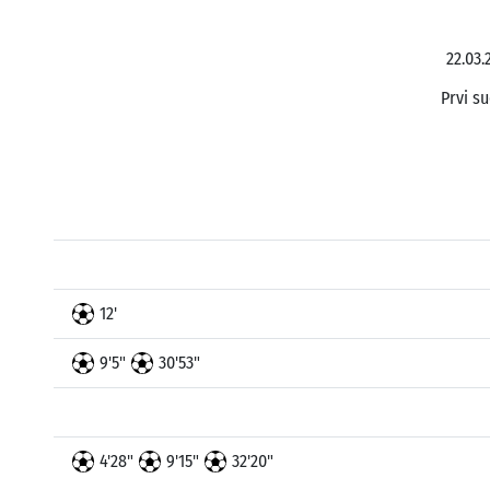
22.03.
Prvi su
12'
9'5"
30'53"
4'28"
9'15"
32'20"