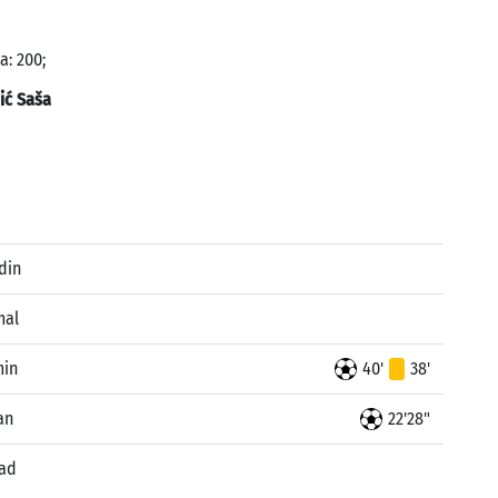
a: 200;
ić Saša
din
mal
min
40'
38'
an
22'28"
sad