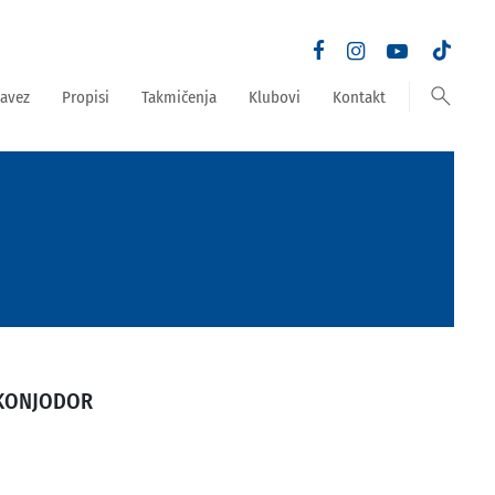
search
avez
Propisi
Takmičenja
Klubovi
Kontakt
 KONJODOR
m