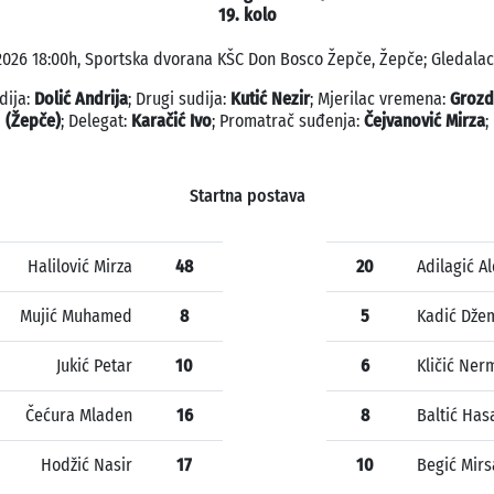
19. kolo
2026 18:00h, Sportska dvorana KŠC Don Bosco Žepče, Žepče; Gledalac
dija:
Dolić Andrija
; Drugi sudija:
Kutić Nezir
; Mjerilac vremena:
Grozd
(Žepče)
; Delegat:
Karačić Ivo
; Promatrač suđenja:
Čejvanović Mirza
;
Startna postava
Halilović Mirza
48
20
Adilagić Al
Mujić Muhamed
8
5
Kadić Dže
Jukić Petar
10
6
Kličić Ner
Čećura Mladen
16
8
Baltić Has
Hodžić Nasir
17
10
Begić Mir