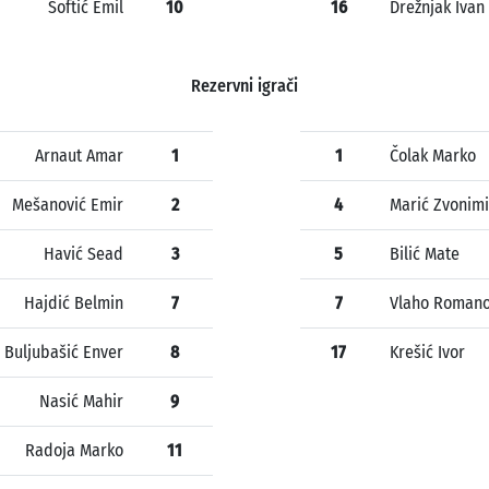
Softić Emil
10
16
Drežnjak Ivan
Rezervni igrači
Arnaut Amar
1
1
Čolak Marko
Mešanović Emir
2
4
Marić Zvonimi
Havić Sead
3
5
Bilić Mate
Hajdić Belmin
7
7
Vlaho Roman
Buljubašić Enver
8
17
Krešić Ivor
Nasić Mahir
9
Radoja Marko
11