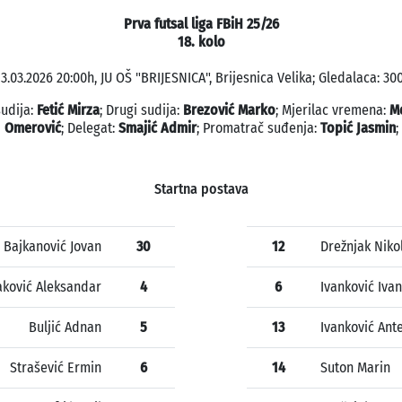
Prva futsal liga FBiH 25/26
18. kolo
13.03.2026 20:00h, JU OŠ "BRIJESNICA", Brijesnica Velika; Gledalaca: 300
sudija:
Fetić Mirza
; Drugi sudija:
Brezović Marko
; Mjerilac vremena:
M
Omerović
; Delegat:
Smajić Admir
; Promatrač suđenja:
Topić Jasmin
;
Startna postava
Bajkanović Jovan
30
12
Drežnjak Niko
aković Aleksandar
4
6
Ivanković Ivan
Buljić Adnan
5
13
Ivanković Ant
Strašević Ermin
6
14
Suton Marin