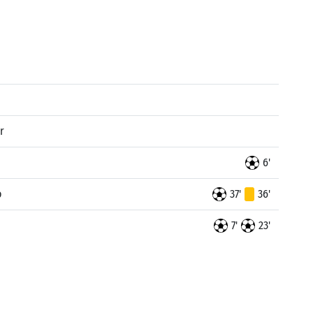
r
6'
o
37'
36'
7'
23'