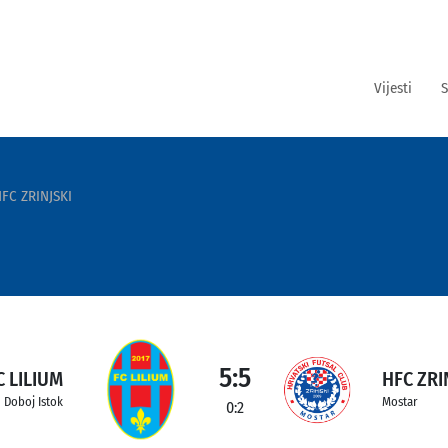
Vijesti
S
FC ZRINJSKI
5:5
C LILIUM
HFC ZRI
Doboj Istok
Mostar
0:2