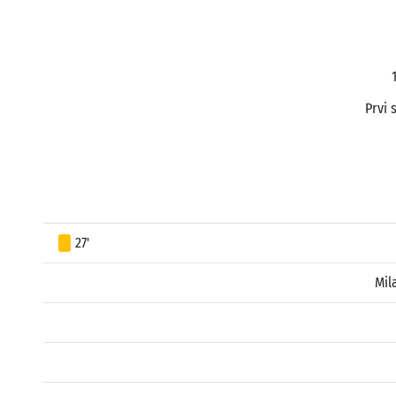
Prvi 
27'
Mil