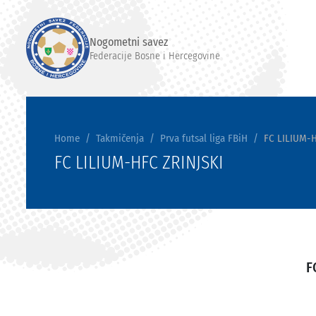
Nogometni savez
Federacije Bosne i Hercegovine
Home
Takmičenja
Prva futsal liga FBiH
FC LILIUM-H
FC LILIUM-HFC ZRINJSKI
F