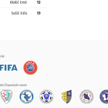
Klokić Emir
12
Sušić Edis
13
cije
lni/Županijski savezi