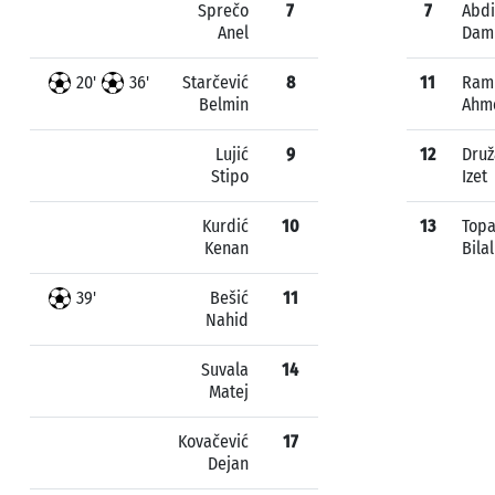
Sprečo
7
7
Abdi
Anel
Dam
20'
36'
Starčević
8
11
Ram
Belmin
Ahm
Lujić
9
12
Druž
Stipo
Izet
Kurdić
10
13
Topa
Kenan
Bilal
39'
Bešić
11
Nahid
Suvala
14
Matej
Kovačević
17
Dejan