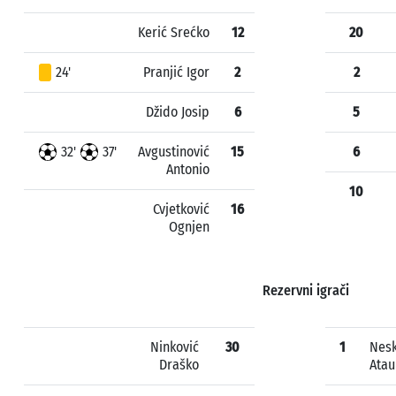
Kerić Srećko
12
20
24'
Pranjić Igor
2
2
Džido Josip
6
5
32'
37'
Avgustinović
15
6
Antonio
10
Cvjetković
16
Ognjen
Rezervni igrači
Ninković
30
1
Nesk
Draško
Atau