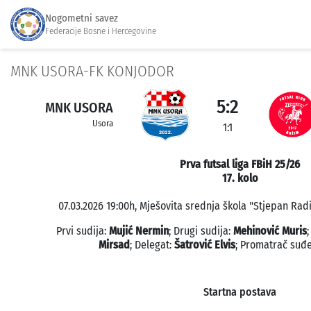
Nogometni savez
Federacije Bosne i Hercegovine
MNK USORA-FK KONJODOR
5:2
MNK USORA
Usora
1:1
Prva futsal liga FBiH 25/26
17. kolo
07.03.2026 19:00h, Mješovita srednja škola "Stjepan Radić
Prvi sudija:
Mujić Nermin
; Drugi sudija:
Mehinović Muris
Mirsad
; Delegat:
Šatrović Elvis
; Promatrač suđ
Startna postava