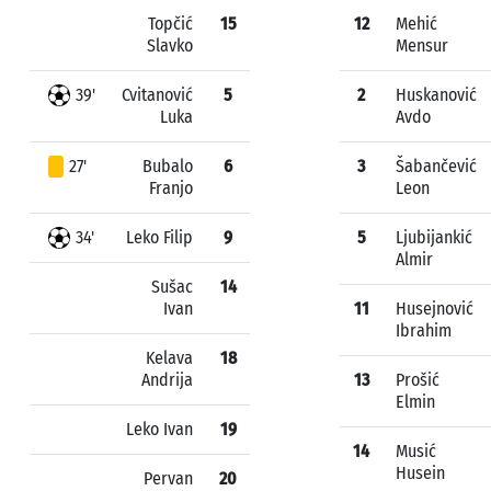
Topčić
15
12
Mehić
Slavko
Mensur
39'
Cvitanović
5
2
Huskanović
Luka
Avdo
27'
Bubalo
6
3
Šabančević
Franjo
Leon
34'
Leko Filip
9
5
Ljubijankić
Almir
Sušac
14
Ivan
11
Husejnović
Ibrahim
Kelava
18
Andrija
13
Prošić
Elmin
Leko Ivan
19
14
Musić
Husein
Pervan
20