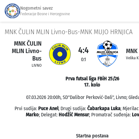
Nogometni savez
Federacije Bosne i Hercegovine
MNK ČULIN MLIN Livno-Bus-MNK MUJO HRNJICA
MNK ČULIN
4:4
MLIN Livno-
MNK 
Bus
Velika 
0:1
LIVNO
Prva futsal liga FBiH 25/26
17. kolo
07.03.2026 20:00h, SD"Dalibor Perković-Dali", Livno; Gleda
Prvi sudija:
Puce Anel
; Drugi sudija:
Čabarkapa Luka
; Mjeril
Marko
; Delegat:
Hodžić Mensur
; Promatrač suđenja:
Lov
Startna postava