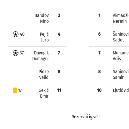
Bandov
2
1
Akmadži
Nino
Nermin
40'
Pejić
4
6
Šahinovi
Juro
Sadet
37'
Duvnjak
7
7
Muhame
Domagoj
Adis
Pidro
8
8
Šahinovi
Velid
Samir
17'
Gekić
11
10
Ljutić A
Emir
Rezervni igrači