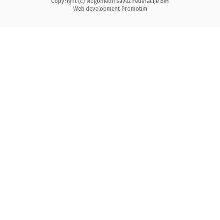
Copyright (c) Nogometni savez Federacije BiH
Web development
Promotim