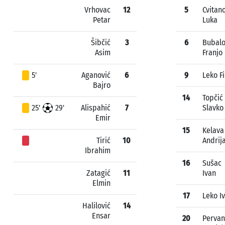
Vrhovac
12
5
Cvitan
Petar
Luka
Šibčić
3
6
Bubal
Asim
Franjo
5'
Aganović
6
9
Leko Fi
Bajro
14
Topčić
25'
29'
Alispahić
7
Slavko
Emir
15
Kelava
Tirić
10
Andrij
Ibrahim
16
Sušac
Zatagić
11
Ivan
Elmin
17
Leko I
Halilović
14
Ensar
20
Pervan