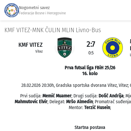
Nogometni savez
Federacije Bosne i Hercegovine
KMF VITEZ-MNK ČULIN MLIN Livno-Bus
2:7
KMF VITEZ
Vitez
0:5
Prva futsal liga FBiH 25/26
16. kolo
28.02.2026 20:30h, Gradska sportska dvorana Vitez, Vitez; 
Prvi sudija:
Memić Muamer
; Drugi sudija:
Dolić Andrija
; Mj
Mahmutovic Elvir
; Delegat:
Mršo Almedin
; Promatrač suđenj
Mentor:
Terzić Husein
;
Startna postava