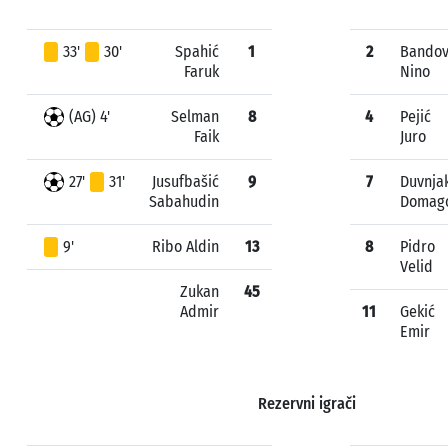
33'
30'
Spahić
1
2
Bando
Faruk
Nino
(AG) 4'
Selman
8
4
Pejić
Faik
Juro
27'
31'
Jusufbašić
9
7
Duvnja
Sabahudin
Domag
9'
Ribo Aldin
13
8
Pidro
Velid
Zukan
45
Admir
11
Gekić
Emir
Rezervni igrači