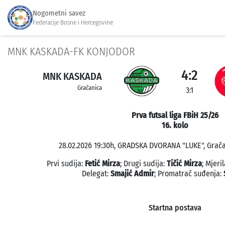
Nogometni savez
Federacije Bosne i Hercegovine
MNK KASKADA-FK KONJODOR
4:2
MNK KASKADA
Gračanica
3:1
Prva futsal liga FBiH 25/26
16. kolo
28.02.2026 19:30h, GRADSKA DVORANA "LUKE", Gračan
Prvi sudija:
Fetić Mirza
; Drugi sudija:
Tičić Mirza
; Mjer
Delegat:
Smajić Admir
; Promatrač suđenja:
Startna postava