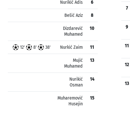
Nurikić Adis
6
7
Bešić Aziz
8
9
Dizdarević
10
Muhamed
11
12'
8'
38'
Nurkić Zaim
11
Mujić
13
12
Muhamed
Nurikić
14
13
Osman
Muharemović
15
Husejin