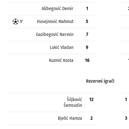
Alibegović Demir
1
9'
Husejnović Mahmut
5
Gazibegović Nermin
7
Lukić Vladan
9
Kuzmić Kosta
16
Rezervni igrači
Šiljković
12
1
Šemsudin
Bjelić Hamza
2
3