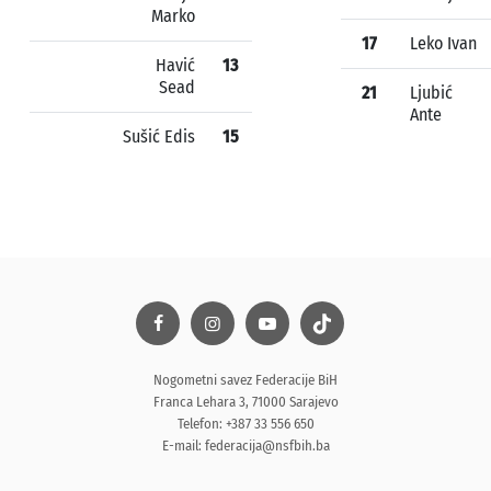
Marko
17
Leko Ivan
Havić
13
Sead
21
Ljubić
Ante
Sušić Edis
15
Nogometni savez Federacije BiH
Franca Lehara 3, 71000 Sarajevo
Telefon: +387 33 556 650
E-mail:
federacija@nsfbih.ba