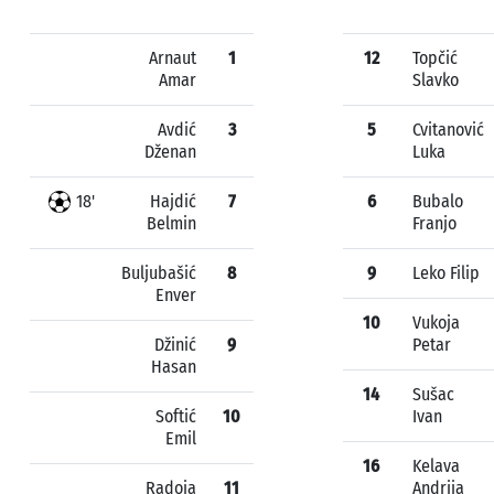
Arnaut
1
12
Topčić
Amar
Slavko
Avdić
3
5
Cvitanović
Dženan
Luka
18'
Hajdić
7
6
Bubalo
Belmin
Franjo
Buljubašić
8
9
Leko Filip
Enver
10
Vukoja
Džinić
9
Petar
Hasan
14
Sušac
Softić
10
Ivan
Emil
16
Kelava
Radoja
11
Andrija