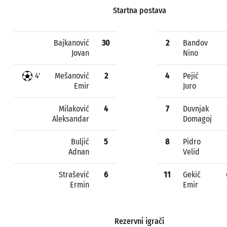
Startna postava
Bajkanović
30
2
Bandov
Jovan
Nino
4'
Mešanović
2
4
Pejić
Emir
Juro
Milaković
4
7
Duvnjak
Aleksandar
Domagoj
Buljić
5
8
Pidro
Adnan
Velid
Strašević
6
11
Gekić
Ermin
Emir
Rezervni igrači