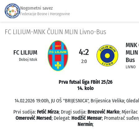
Nogometni savez
Federacije Bosne i Hercegovine
FC LILIUM-MNK ČULIN MLIN Livno-Bus
MNK 
4:2
FC LILIUM
MLIN
Bus
Doboj Istok
2:0
LIVNO
Prva futsal liga FBiH 25/26
14. kolo
14.02.2026 19:00h, JU OŠ "BRIJESNICA", Brijesnica Velika; Gledal
Prvi sudija:
Fetić Mirza
; Drugi sudija:
Brezović Marko
; Mjerila
Omerović Mersed
; Delegat:
Hodžić Mensur
; Promatrač suđen
Nermin
;