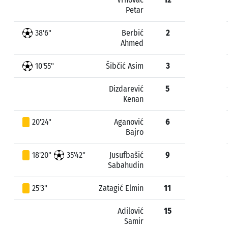
Petar
38'6"
Berbić
2
Ahmed
10'55"
Šibčić Asim
3
Dizdarević
5
Kenan
20'24"
Aganović
6
Bajro
18'20"
35'42"
Jusufbašić
9
Sabahudin
25'3"
Zatagić Elmin
11
Adilović
15
Samir