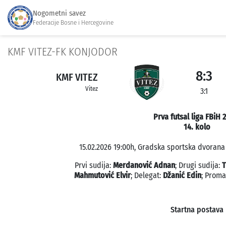
Nogometni savez
Federacije Bosne i Hercegovine
KMF VITEZ-FK KONJODOR
8:3
KMF VITEZ
Vitez
3:1
Prva futsal liga FBiH 
14. kolo
15.02.2026 19:00h, Gradska sportska dvorana V
Prvi sudija:
Merdanović Adnan
; Drugi sudija:
T
Mahmutović Elvir
; Delegat:
Džanić Edin
; Proma
Startna postava