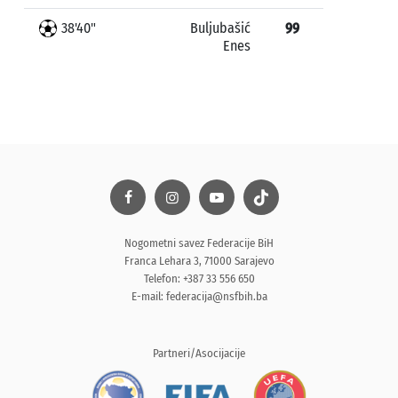
38'40"
Buljubašić
99
Enes
Nogometni savez Federacije BiH
Franca Lehara 3, 71000 Sarajevo
Telefon: +387 33 556 650
E-mail:
federacija@nsfbih.ba
Partneri/Asocijacije