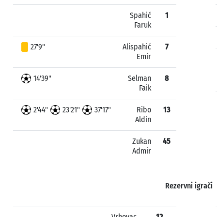
Spahić
1
Faruk
27'9"
Alispahić
7
Emir
14'39"
Selman
8
Faik
2'44"
23'21"
37'17"
Ribo
13
Aldin
Zukan
45
Admir
Rezervni igrači
Vrhovac
12