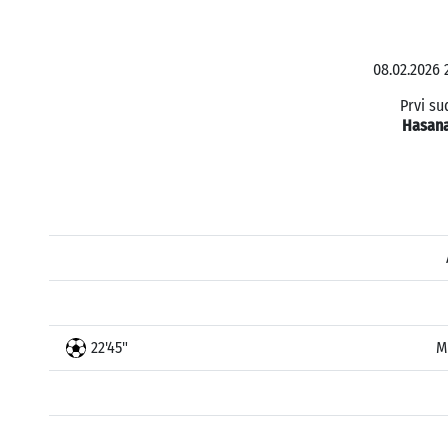
08.02.2026 
Prvi su
Hasana
22'45"
M