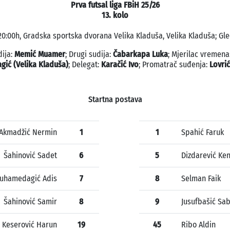
Prva futsal liga FBiH 25/26
13. kolo
20:00h, Gradska sportska dvorana Velika Kladuša, Velika Kladuša; Gle
dija:
Memić Muamer
; Drugi sudija:
Čabarkapa Luka
; Mjerilac vremena
gić (Velika Kladuša)
; Delegat:
Karačić Ivo
; Promatrač suđenja:
Lovrić
Startna postava
Akmadžić Nermin
1
1
Spahić Faruk
Šahinović Sadet
6
5
Dizdarević Ke
uhamedagić Adis
7
8
Selman Faik
Šahinović Samir
8
9
Jusufbašić Sa
Keserović Harun
19
45
Ribo Aldin