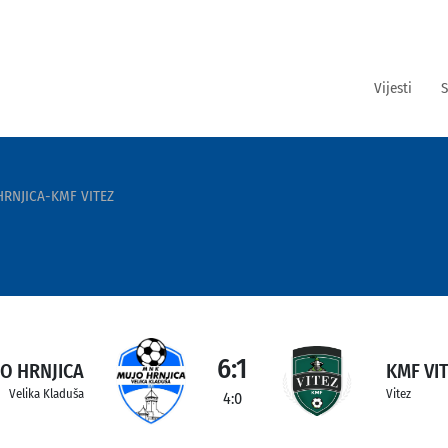
Vijesti
S
RNJICA-KMF VITEZ
6:1
O HRNJICA
KMF VI
Velika Kladuša
Vitez
4:0