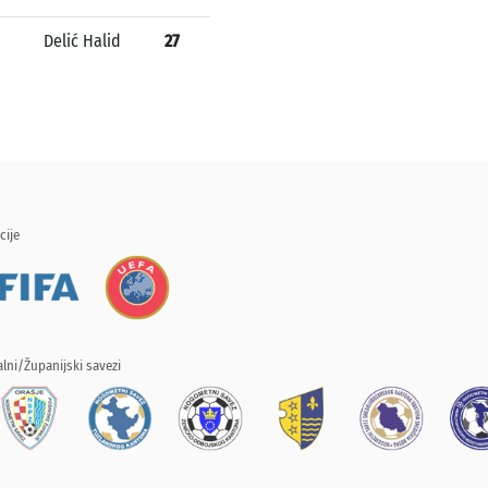
Delić Halid
27
cije
lni/Županijski savezi