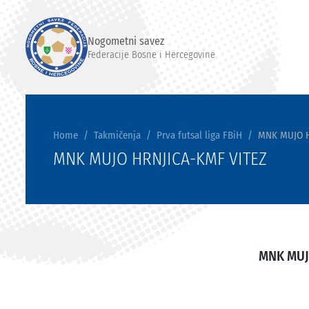
Nogometni savez
Federacije Bosne i Hercegovine
Home
Takmičenja
Prva futsal liga FBiH
MNK MUJO H
MNK MUJO HRNJICA-KMF VITEZ
MNK MUJ