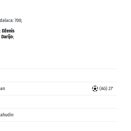
dalaca: 700;
:
Dženis
 Darijo
;
nan
(AG) 27'
bahudin