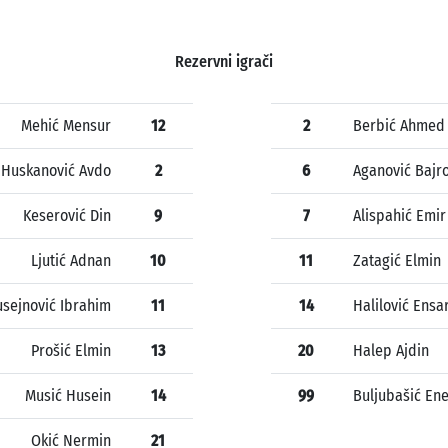
Rezervni igrači
Mehić Mensur
12
2
Berbić Ahmed
Huskanović Avdo
2
6
Aganović Bajr
Keserović Din
9
7
Alispahić Emir
Ljutić Adnan
10
11
Zatagić Elmin
sejnović Ibrahim
11
14
Halilović Ensa
Prošić Elmin
13
20
Halep Ajdin
Musić Husein
14
99
Buljubašić En
Okić Nermin
21