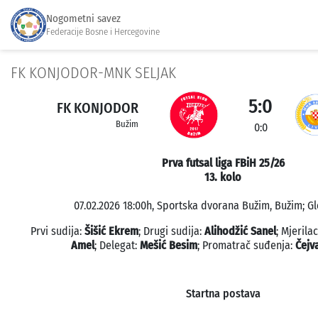
Nogometni savez
Federacije Bosne i Hercegovine
FK KONJODOR-MNK SELJAK
5:0
FK KONJODOR
Bužim
0:0
Prva futsal liga FBiH 25/26
13. kolo
07.02.2026 18:00h, Sportska dvorana Bužim, Bužim; Gl
Prvi sudija:
Šišić Ekrem
; Drugi sudija:
Alihodžić Sanel
; Mjeril
Amel
; Delegat:
Mešić Besim
; Promatrač suđenja:
Čejv
Startna postava