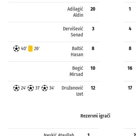
Adilagić
20
1
Aldin
Dervišević
3
4
Senad
40'
26'
Baltić
8
8
Hasan
Begić
10
16
Mirsad
24'
31'
34'
Družanović
12
17
Izet
Rezervni igrači
Neskić Ataullah
1
2