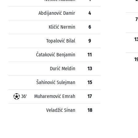
Abdijanović Damir
4
7
Kličić Nermin
6
1
Topalović Bilal
9
Čataković Benjamin
11
1
Durić Meldin
13
Šahinović Sulejman
15
36'
Muharemović Emrah
17
Veladžić Sinan
18