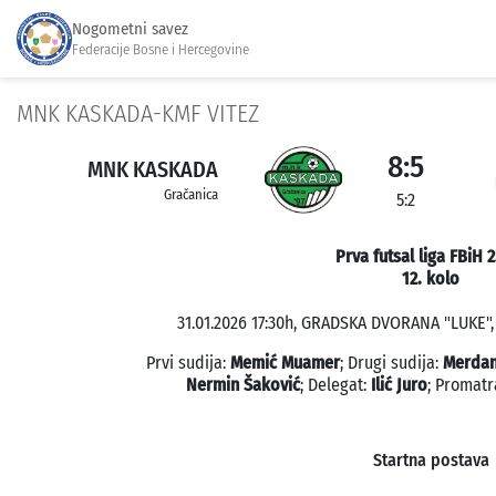
Nogometni savez
Federacije Bosne i Hercegovine
MNK KASKADA-KMF VITEZ
8:5
MNK KASKADA
Gračanica
5:2
Prva futsal liga FBiH 
12. kolo
31.01.2026 17:30h, GRADSKA DVORANA "LUKE", 
Prvi sudija:
Memić Muamer
; Drugi sudija:
Merdan
Nermin Šaković
; Delegat:
Ilić Juro
; Promatr
Startna postava