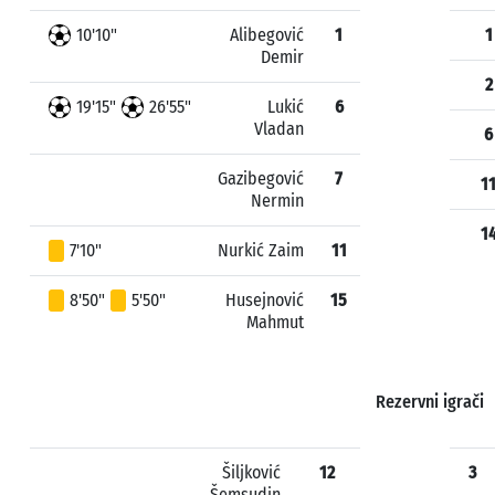
10'10"
Alibegović
1
1
Demir
2
19'15"
26'55"
Lukić
6
Vladan
6
Gazibegović
7
1
Nermin
1
7'10"
Nurkić Zaim
11
8'50"
5'50"
Husejnović
15
Mahmut
Rezervni igrači
Šiljković
12
3
Šemsudin