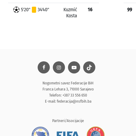
5'20"
34'40"
Kuzmić
16
99
Kosta
Nogometni savez Federacije BiH
Franca Lehara 3, 71000 Sarajevo
Telefon: +387 33 556 650
E-mail:
federacija@nsfbih.ba
Partneri/Asocijacije