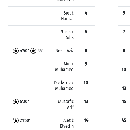
Bjelić
4
5
Hamza
Nurikić
5
7
Adis
4'50"
35'
Bešić Aziz
8
8
Mujić
9
Muhamed
10
Dizdarević
10
Muhamed
13
5'30"
Mustafić
13
15
Arif
21'50"
Aletić
14
45
Elvedin