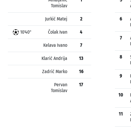
Tomislav
Jurkić Matej
2
6
10'40"
Čolak Ivan
4
7
Kelava Ivano
7
8
Klarić Andrija
13
Zadrić Marko
16
9
Pervan
17
Tomislav
10
11