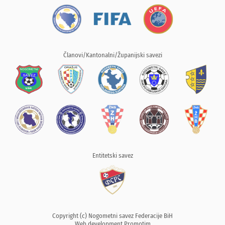
Članovi/Kantonalni/Županijski savezi
Entitetski savez
Copyright (c) Nogometni savez Federacije BiH
Web development
Promotim