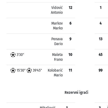
Vidović
12
1
Antonio
Markov
6
4
Marko
Penava
9
13
Dario
3'30"
Maleta
10
45
Frano
15'30"
39'45"
Kolobarić
11
99
Mario
Rezervni igrači
Mihaljević
1
3