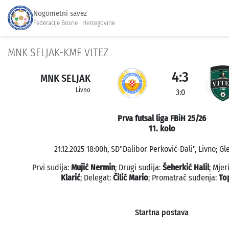
Nogometni savez
Federacije Bosne i Hercegovine
MNK SELJAK-KMF VITEZ
4:3
MNK SELJAK
Livno
3:0
Prva futsal liga FBiH 25/26
11. kolo
21.12.2025 18:00h, SD"Dalibor Perković-Dali", Livno; Gl
Prvi sudija:
Mujić Nermin
; Drugi sudija:
Šeherkić Halil
; Mje
Klarić
; Delegat:
Čilić Mario
; Promatrač suđenja:
To
Startna postava