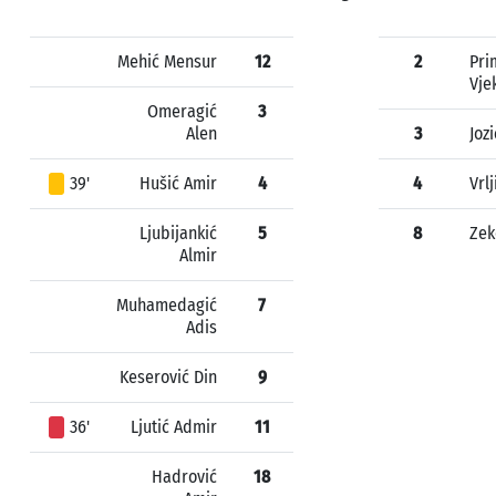
Mehić Mensur
12
2
Pri
Vje
Omeragić
3
Alen
3
Joz
39'
Hušić Amir
4
4
Vrlj
Ljubijankić
5
8
Zek
Almir
Muhamedagić
7
Adis
Keserović Din
9
36'
Ljutić Admir
11
Hadrović
18