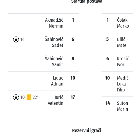
Startna postava
Akmadžić
1
1
Čolak
Nermin
Marko
14'
Šahinović
6
5
Bilić
Sadet
Mate
Šahinović
8
6
Krešić
Samir
Ivor
Ljutić
10
10
Medić
Adnan
Luka-
Filip
10'
22'
Jurić
17
Valentin
14
Suton
Marin
Rezervni igrači