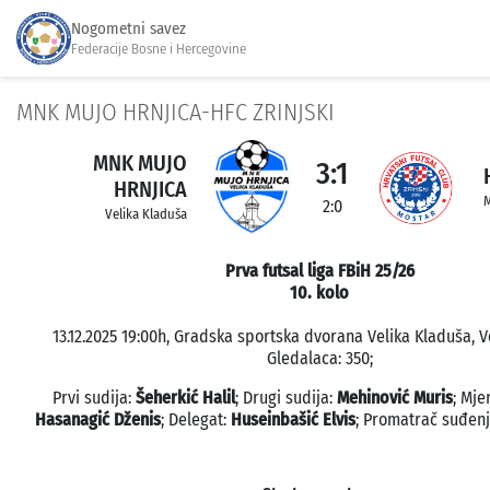
Nogometni savez
Federacije Bosne i Hercegovine
MNK MUJO HRNJICA-HFC ZRINJSKI
MNK MUJO
3:1
HRNJICA
M
2:0
Velika Kladuša
Prva futsal liga FBiH 25/26
10. kolo
13.12.2025 19:00h, Gradska sportska dvorana Velika Kladuša, V
Gledalaca: 350;
Prvi sudija:
Šeherkić Halil
; Drugi sudija:
Mehinović Muris
; Mje
Hasanagić Dženis
; Delegat:
Huseinbašić Elvis
; Promatrač suđen