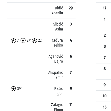
Đidić
29
17
Abedin
1
Šibčić
3
Asim
2
7'
27'
22'
Čečura
4
Mirko
3
Aganović
6
7
Bajro
8
Alispahić
7
Emir
9
39'
Rašić
9
Igor
10
Zatagić
11
13
Elmin