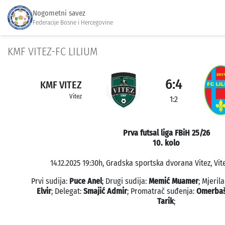
Nogometni savez
Federacije Bosne i Hercegovine
KMF VITEZ-FC LILIUM
6:4
KMF VITEZ
Vitez
1:2
Prva futsal liga FBiH 25/26
10. kolo
14.12.2025 19:30h, Gradska sportska dvorana Vitez, Vit
Prvi sudija:
Puce Anel
; Drugi sudija:
Memić Muamer
; Mjeril
Elvir
; Delegat:
Smajić Admir
; Promatrač suđenja:
Omerbaš
Tarik
;