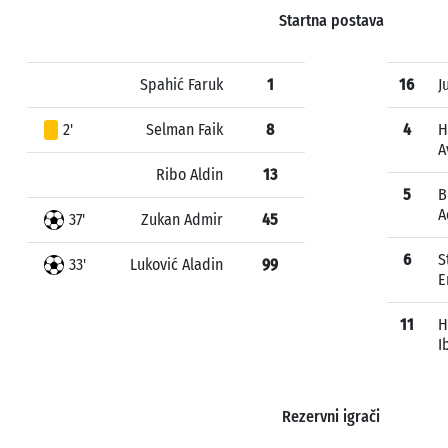
Startna postava
Spahić Faruk
1
16
J
2'
Selman Faik
8
4
H
A
Ribo Aldin
13
5
B
A
37'
Zukan Admir
45
6
S
33'
Luković Aladin
99
E
11
H
I
Rezervni igrači