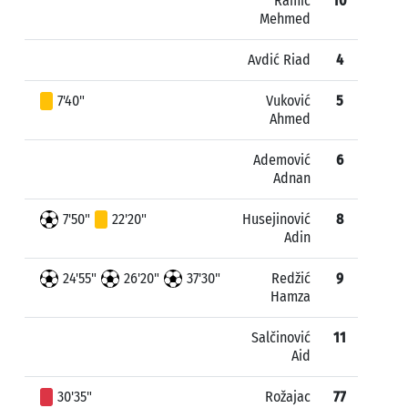
Ramić
10
Mehmed
Avdić Riad
4
7'40"
Vuković
5
Ahmed
Ademović
6
Adnan
7'50"
22'20"
Husejinović
8
Adin
24'55"
26'20"
37'30"
Redžić
9
Hamza
Salčinović
11
Aid
30'35"
Rožajac
77