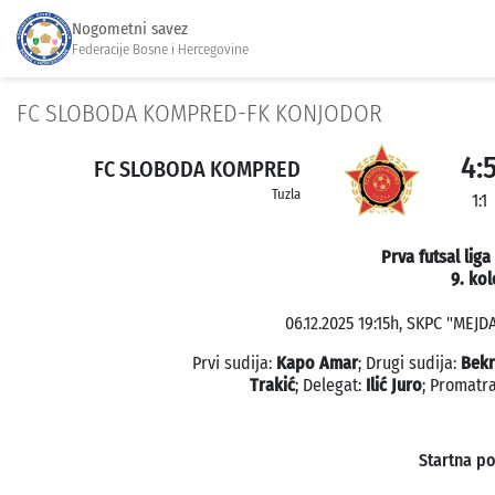
Nogometni savez
Federacije Bosne i Hercegovine
FC SLOBODA KOMPRED-FK KONJODOR
4:
FC SLOBODA KOMPRED
Tuzla
1:1
Prva futsal liga
9. kol
06.12.2025 19:15h, SKPC "MEJDA
Prvi sudija:
Kapo Amar
; Drugi sudija:
Bekr
Trakić
; Delegat:
Ilić Juro
; Promatr
Startna p