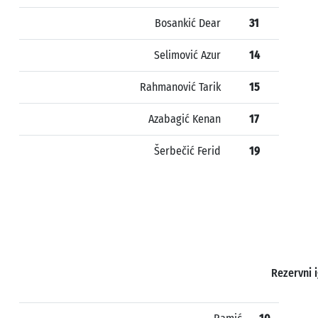
Bosankić Dear
31
Selimović Azur
14
Rahmanović Tarik
15
Azabagić Kenan
17
Šerbečić Ferid
19
Rezervni i