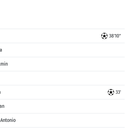
38'10"
ia
lmin
n
33'
an
 Antonio