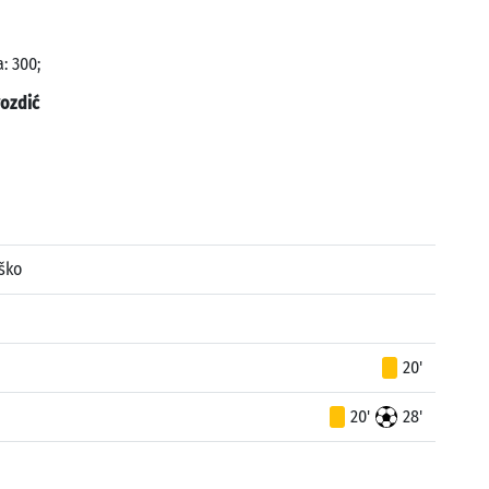
: 300;
ozdić
ško
20'
20'
28'