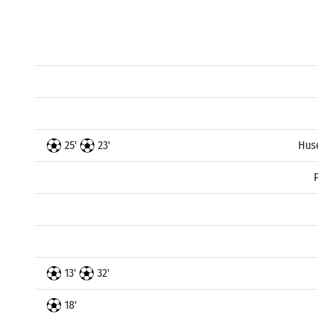
25'
23'
Hus
13'
32'
18'