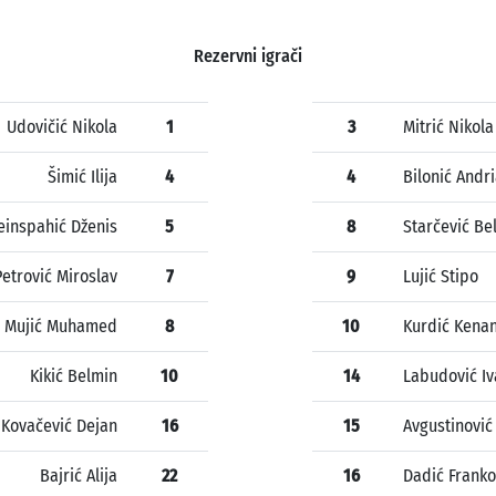
Rezervni igrači
Udovičić Nikola
1
3
Mitrić Nikola
Šimić Ilija
4
4
Bilonić Andr
einspahić Dženis
5
8
Starčević Be
Petrović Miroslav
7
9
Lujić Stipo
Mujić Muhamed
8
10
Kurdić Kena
Kikić Belmin
10
14
Labudović Iv
Kovačević Dejan
16
15
Avgustinović
Bajrić Alija
22
16
Dadić Franko