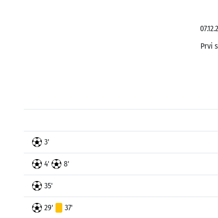
07.12
Prvi 
3'
4'
8'
35'
29'
37'