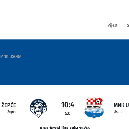
Vijesti
S
-MNK USORA
10:4
 ŽEPČE
MNK 
Žepče
Usora
5:0
Prva futsal liga FBiH 25/26