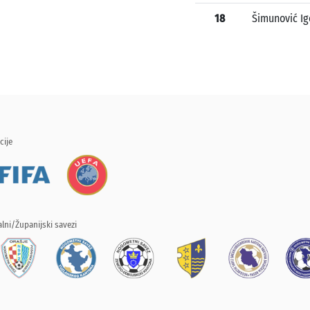
18
Šimunović Ig
cije
lni/Županijski savezi