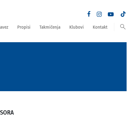
search
avez
Propisi
Takmičenja
Klubovi
Kontakt
USORA