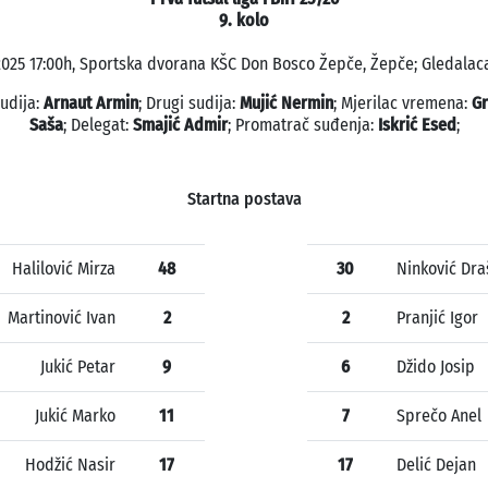
9. kolo
.2025 17:00h, Sportska dvorana KŠC Don Bosco Žepče, Žepče; Gledalaca
sudija:
Arnaut Armin
; Drugi sudija:
Mujić Nermin
; Mjerilac vremena:
Gr
Saša
; Delegat:
Smajić Admir
; Promatrač suđenja:
Iskrić Esed
;
Startna postava
Halilović Mirza
48
30
Ninković Dra
Martinović Ivan
2
2
Pranjić Igor
Jukić Petar
9
6
Džido Josip
Jukić Marko
11
7
Sprečo Anel
Hodžić Nasir
17
17
Delić Dejan