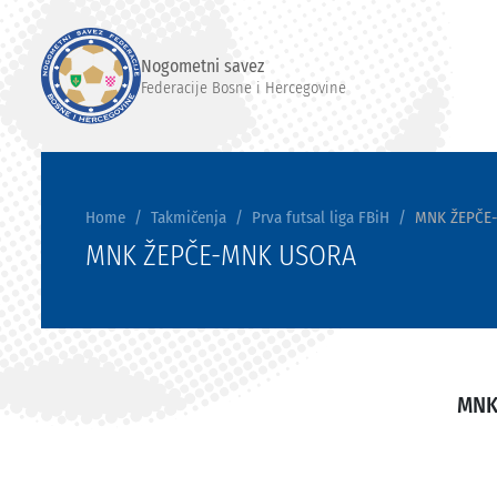
Nogometni savez
Federacije Bosne i Hercegovine
Home
Takmičenja
Prva futsal liga FBiH
MNK ŽEPČE
MNK ŽEPČE-MNK USORA
MNK