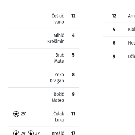
Ćeškić
12
12
Arn
Ivano
4
Klo
Mihić
4
Krešimir
6
Hus
Bilić
5
9
Dži
Mate
Zeko
8
Dragan
Božić
9
Mateo
25'
Čolak
11
Luka
29'
37'
Krešić
17