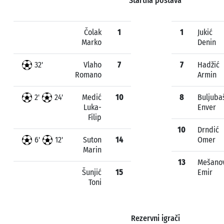
Startna postava
Čolak
1
1
Jukić
Marko
Denin
32'
Vlaho
7
7
Hadžić
Romano
Armin
2'
24'
Medić
10
8
Buljuba
Luka-
Enver
Filip
10
Drndić
6'
12'
Suton
14
Omer
Marin
13
Mešanov
Šunjić
15
Emir
Toni
Rezervni igrači