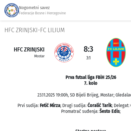
Nogometni savez
Federacije Bosne i Hercegovine
HFC ZRINJSKI-FC LILIUM
8:3
HFC ZRINJSKI
Mostar
3:1
Prva futsal liga FBiH 25/26
7. kolo
23.11.2025 19:00h, SD Bijeli Brijeg, Mostar; Gledala
Prvi sudija:
Fetić Mirza
; Drugi sudija:
Ćoralić Tarik
; Delegat:
Promatrač suđenja:
Šesto Edis
;