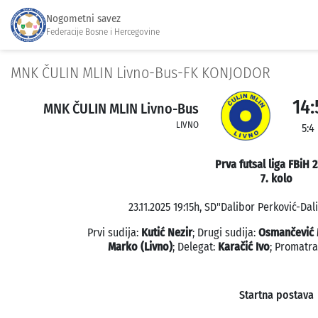
Nogometni savez
Federacije Bosne i Hercegovine
MNK ČULIN MLIN Livno-Bus-FK KONJODOR
14:
MNK ČULIN MLIN Livno-Bus
LIVNO
5:4
Prva futsal liga FBiH 
7. kolo
23.11.2025 19:15h, SD"Dalibor Perković-Dali
Prvi sudija:
Kutić Nezir
; Drugi sudija:
Osmančević 
Marko (Livno)
; Delegat:
Karačić Ivo
; Promatr
Startna postava