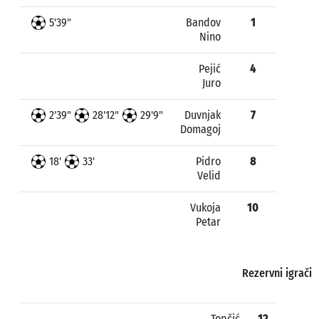
5'39"
Bandov
1
Nino
Pejić
4
Juro
2'39"
28'12"
29'9"
Duvnjak
7
Domagoj
18'
33'
Pidro
8
Velid
Vukoja
10
Petar
Rezervni igrači
Topčić
12