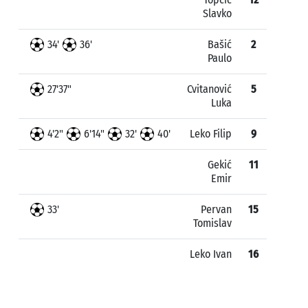
Slavko
34'
36'
Bašić
2
Paulo
27'37"
Cvitanović
5
Luka
4'2"
6'14"
32'
40'
Leko Filip
9
Gekić
11
Emir
33'
Pervan
15
Tomislav
Leko Ivan
16