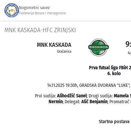
Nogometni savez
Federacije Bosne i Hercegovine
MNK KASKADA-HFC ZRINJSKI
9
MNK KASKADA
Gračanica
4
Prva futsal liga FBiH 
6. kolo
14.11.2025 19:30h, GRADSKA DVORANA "LUKE", 
Prvi sudija:
Alihodžić Sanel
; Drugi sudija:
Mamela 
Nermin
; Delegat:
Alić Benjamin
; Promatrač
Startna postava