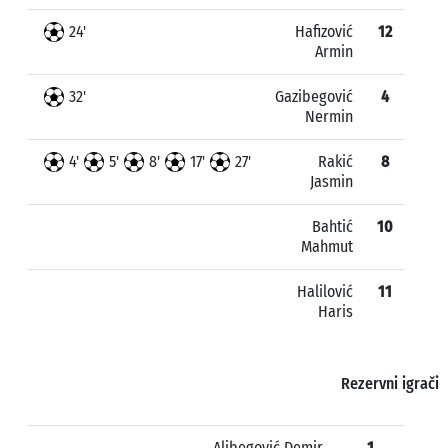
24'
Hafizović
12
Armin
32'
Gazibegović
4
Nermin
4'
5'
8'
17'
27'
Rakić
8
Jasmin
Bahtić
10
Mahmut
Halilović
11
Haris
Rezervni igrači
Alibegović Demir
1