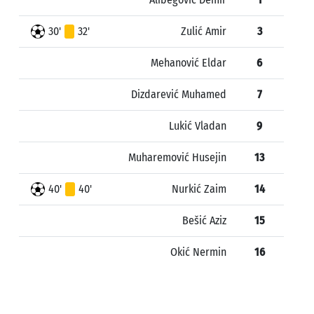
30'
32'
Zulić Amir
3
Mehanović Eldar
6
Dizdarević Muhamed
7
Lukić Vladan
9
Muharemović Husejin
13
40'
40'
Nurkić Zaim
14
Bešić Aziz
15
Okić Nermin
16