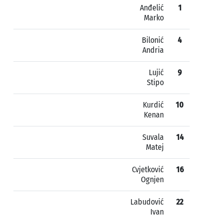
Anđelić
1
Marko
Bilonić
4
Andria
Lujić
9
Stipo
Kurdić
10
Kenan
Suvala
14
Matej
Cvjetković
16
Ognjen
Labudović
22
Ivan