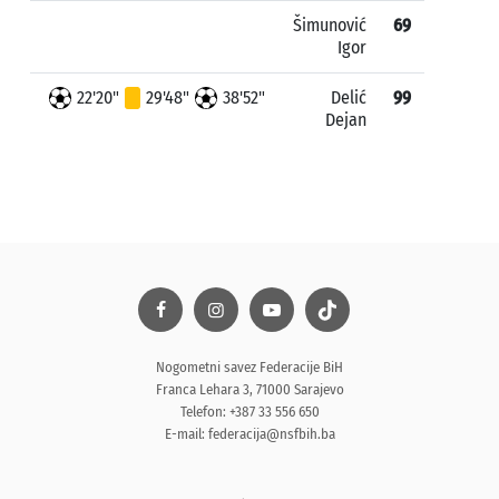
Šimunović
69
Igor
22'20"
29'48"
38'52"
Delić
99
Dejan
Nogometni savez Federacije BiH
Franca Lehara 3, 71000 Sarajevo
Telefon: +387 33 556 650
E-mail:
federacija@nsfbih.ba