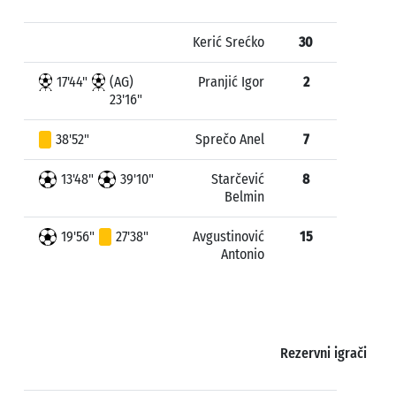
Kerić Srećko
30
17'44"
(AG)
Pranjić Igor
2
23'16"
38'52"
Sprečo Anel
7
13'48"
39'10"
Starčević
8
Belmin
19'56"
27'38"
Avgustinović
15
Antonio
Rezervni igrači