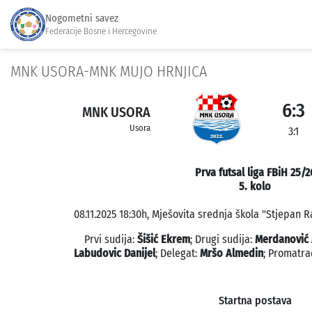
Nogometni savez
Federacije Bosne i Hercegovine
MNK USORA-MNK MUJO HRNJICA
6:3
MNK USORA
Usora
3:1
Prva futsal liga FBiH 25/2
5. kolo
08.11.2025 18:30h, Mješovita srednja škola "Stjepan R
Prvi sudija:
Šišić Ekrem
; Drugi sudija:
Merdanović
Labudovic Danijel
; Delegat:
Mršo Almedin
; Promatra
Startna postava