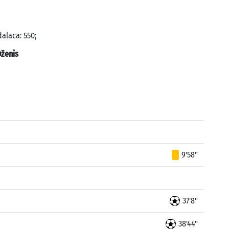
alaca: 550;
ženis
9'58"
37'8"
38'44"