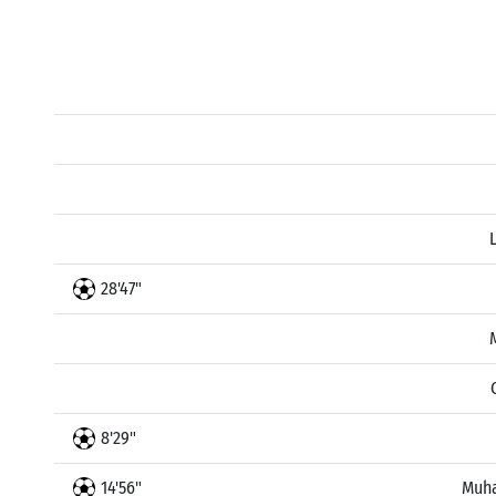
28'47"
8'29"
14'56"
Muh