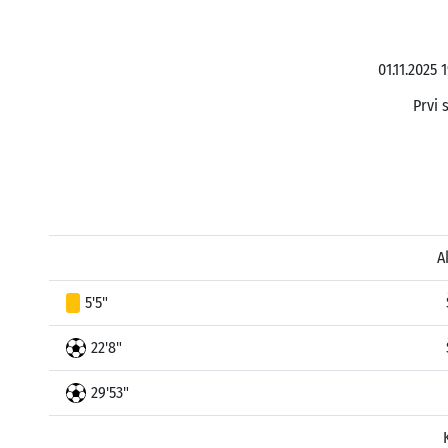
01.11.2025
Prvi 
A
5'5"
22'8"
29'53"