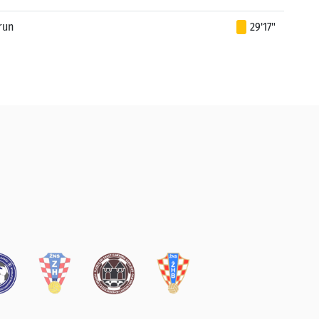
run
29'17"