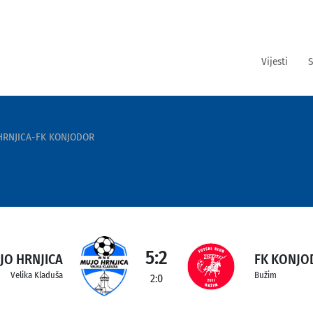
Vijesti
S
HRNJICA-FK KONJODOR
5:2
JO HRNJICA
FK KONJO
Velika Kladuša
Bužim
2:0