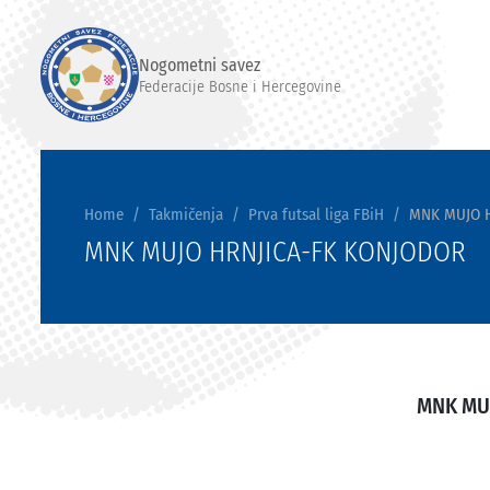
Nogometni savez
Federacije Bosne i Hercegovine
Home
Takmičenja
Prva futsal liga FBiH
MNK MUJO 
MNK MUJO HRNJICA-FK KONJODOR
MNK MU