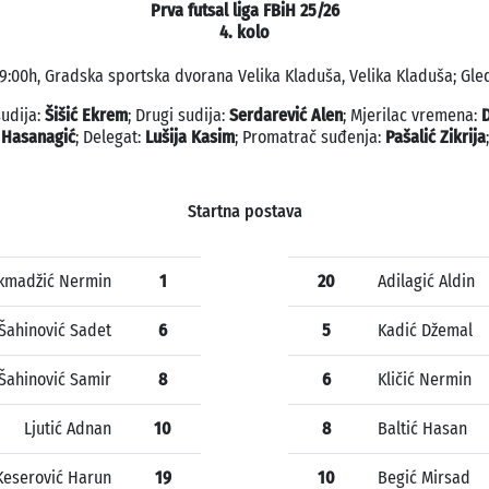
Prva futsal liga FBiH 25/26
4. kolo
 19:00h, Gradska sportska dvorana Velika Kladuša, Velika Kladuša; Gled
sudija:
Šišić Ekrem
; Drugi sudija:
Serdarević Alen
; Mjerilac vremena:
D
Hasanagić
; Delegat:
Lušija Kasim
; Promatrač suđenja:
Pašalić Zikrija
;
Startna postava
kmadžić Nermin
1
20
Adilagić Aldin
Šahinović Sadet
6
5
Kadić Džemal
Šahinović Samir
8
6
Kličić Nermin
Ljutić Adnan
10
8
Baltić Hasan
Keserović Harun
19
10
Begić Mirsad