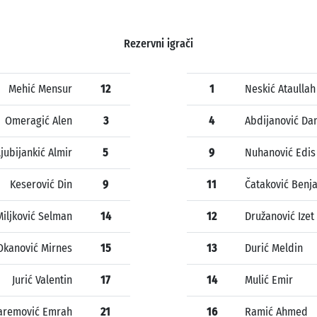
Rezervni igrači
Mehić Mensur
12
1
Neskić Ataullah
Omeragić Alen
3
4
Abdijanović Da
Ljubijankić Almir
5
9
Nuhanović Edis
Keserović Din
9
11
Čataković Benj
Miljković Selman
14
12
Družanović Izet
Okanović Mirnes
15
13
Durić Meldin
Jurić Valentin
17
14
Mulić Emir
aremović Emrah
21
16
Ramić Ahmed