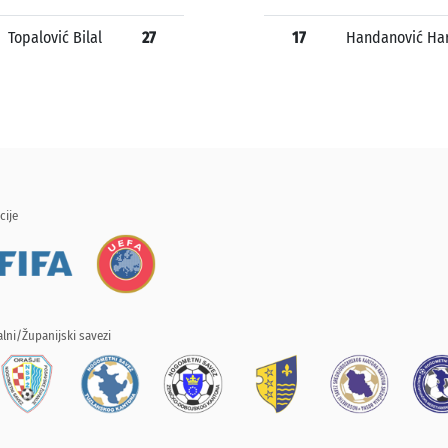
Topalović Bilal
27
17
Handanović Ha
cije
lni/Županijski savezi