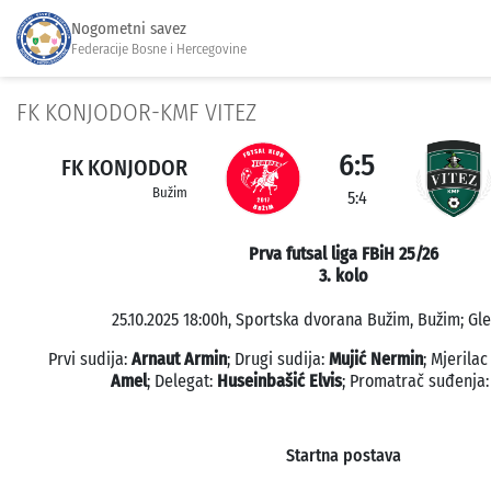
Nogometni savez
Federacije Bosne i Hercegovine
FK KONJODOR-KMF VITEZ
6:5
FK KONJODOR
Bužim
5:4
Prva futsal liga FBiH 25/26
3. kolo
25.10.2025 18:00h, Sportska dvorana Bužim, Bužim; Gle
Prvi sudija:
Arnaut Armin
; Drugi sudija:
Mujić Nermin
; Mjerila
Amel
; Delegat:
Huseinbašić Elvis
; Promatrač suđenja
Startna postava