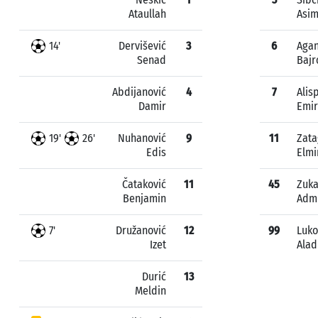
Ataullah
Asi
14'
Dervišević
3
6
Agan
Senad
Bajr
Abdijanović
4
7
Alis
Damir
Emir
19'
26'
Nuhanović
9
11
Zata
Edis
Elmi
Čataković
11
45
Zuk
Benjamin
Adm
7'
Družanović
12
99
Luko
Izet
Alad
Durić
13
Meldin