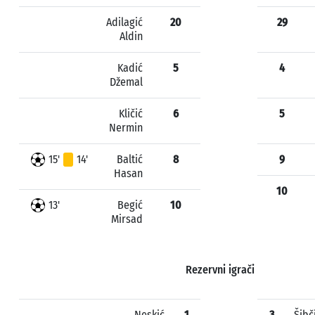
Adilagić
20
29
Aldin
Kadić
5
4
Džemal
Kličić
6
5
Nermin
15'
14'
Baltić
8
9
Hasan
10
13'
Begić
10
Mirsad
Rezervni igrači
Neskić
1
3
Šibč