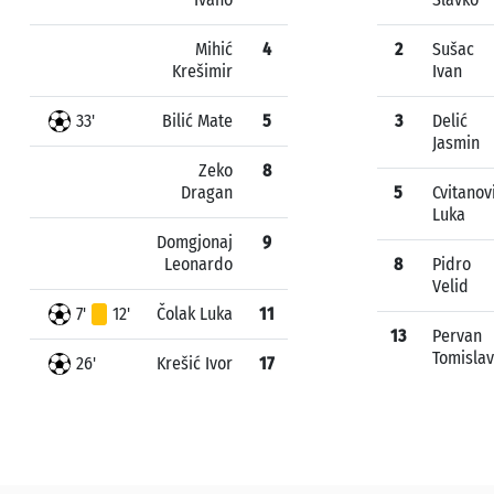
Mihić
4
2
Sušac
Krešimir
Ivan
33'
Bilić Mate
5
3
Delić
Jasmin
Zeko
8
Dragan
5
Cvitanov
Luka
Domgjonaj
9
Leonardo
8
Pidro
Velid
7'
12'
Čolak Luka
11
13
Pervan
Tomislav
26'
Krešić Ivor
17