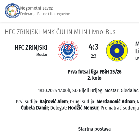
Nogometni savez
Federacije Bosne i Hercegovine
HFC ZRINJSKI-MNK ČULIN MLIN Livno-Bus
M
4:3
HFC ZRINJSKI
L
Mostar
2:3
L
Prva futsal liga FBiH 25/26
2. kolo
18.10.2025 17:00h, SD Bijeli Brijeg, Mostar; Gledalac
Prvi sudija:
Bajrović Alem
; Drugi sudija:
Merdanović Adnan
; 
Ćubela Damir
; Delegat:
Hodžić Mensur
; Promatrač suđenja
Startna postava