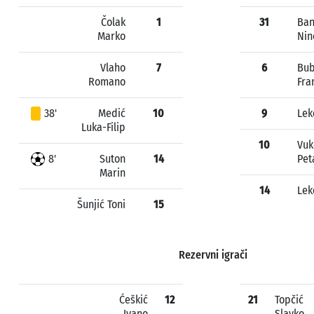
Čolak
1
31
Ba
Marko
Nin
Vlaho
7
6
Bub
Romano
Fra
38'
Medić
10
9
Lek
Luka-Filip
10
Vuk
8'
Suton
14
Pet
Marin
14
Lek
Šunjić Toni
15
Rezervni igrači
Ćeškić
12
21
Topčić
Ivano
Slavko