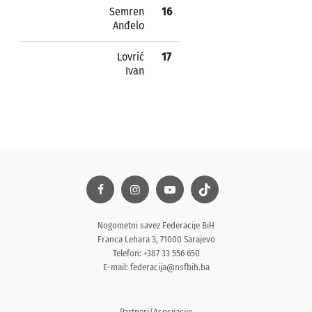
Semren
16
Anđelo
Lovrić
17
Ivan
Nogometni savez Federacije BiH
Franca Lehara 3, 71000 Sarajevo
Telefon: +387 33 556 650
E-mail:
federacija@nsfbih.ba
Partneri/Asocijacije