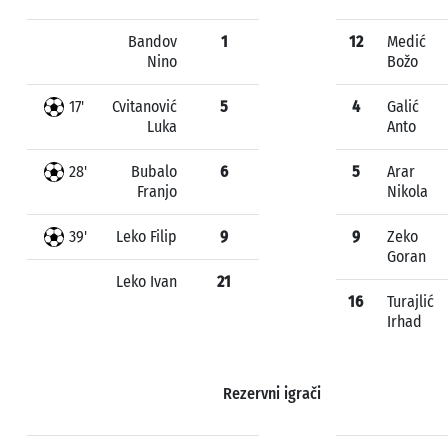
Bandov
1
12
Medić
Nino
Božo
17'
Cvitanović
5
4
Galić
Luka
Anto
28'
Bubalo
6
5
Arar
Franjo
Nikola
39'
Leko Filip
9
9
Zeko
Goran
Leko Ivan
21
16
Turajlić
Irhad
Rezervni igrači