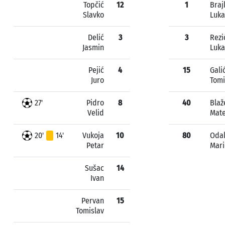
Topčić
12
1
Braj
Slavko
Luka
Delić
3
3
Rezi
Jasmin
Luka
Pejić
4
15
Gali
Juro
Tomi
27'
Pidro
8
40
Blaž
Velid
Mate
20'
14'
Vukoja
10
80
Oda
Petar
Mari
Sušac
14
Ivan
Pervan
15
Tomislav