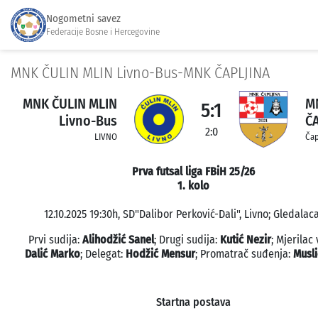
Nogometni savez
Federacije Bosne i Hercegovine
MNK ČULIN MLIN Livno-Bus-MNK ČAPLJINA
MNK ČULIN MLIN
M
5:1
Livno-Bus
Č
2:0
LIVNO
Čap
Prva futsal liga FBiH 25/26
1. kolo
12.10.2025 19:30h, SD"Dalibor Perković-Dali", Livno; Gledalaca
Prvi sudija:
Alihodžić Sanel
; Drugi sudija:
Kutić Nezir
; Mjerilac
Dalić Marko
; Delegat:
Hodžić Mensur
; Promatrač suđenja:
Musl
Startna postava