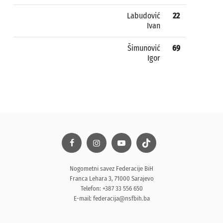
Labudović
22
Ivan
Šimunović
69
Igor
Nogometni savez Federacije BiH
Franca Lehara 3, 71000 Sarajevo
Telefon: +387 33 556 650
E-mail:
federacija@nsfbih.ba