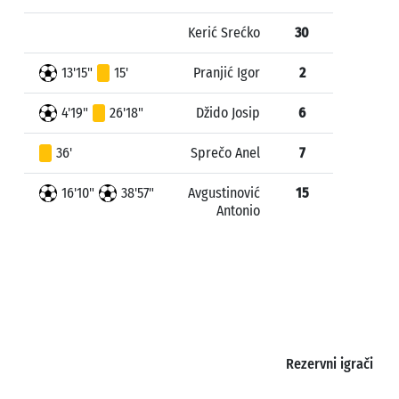
Kerić Srećko
30
13'15"
15'
Pranjić Igor
2
4'19"
26'18"
Džido Josip
6
36'
Sprečo Anel
7
16'10"
38'57"
Avgustinović
15
Antonio
Rezervni igrači