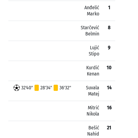
Anđelić
1
Marko
Starčević
8
Belmin
Lujić
9
Stipo
Kurdić
10
Kenan
32'40"
28'34"
36'32"
Suvala
14
Matej
Mitrić
16
Nikola
Bešić
21
Nahid