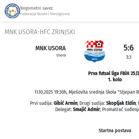
Nogometni savez
Federacije Bosne i Hercegovine
MNK USORA-HFC ZRINJSKI
5:6
MNK USORA
Usora
3:3
Prva futsal liga FBiH 25/
1. kolo
11.10.2025 19:30h, Mješovita srednja škola "Stjepan R
Prvi sudija:
Gibić Armin
; Drugi sudija:
Skopljak Eldin
;
Delegat:
Smajić Admir
; Promatrač suđenj
Startna postava