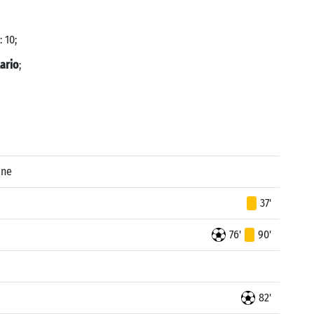
 10;
ario
;
ane
37'
76'
90'
82'