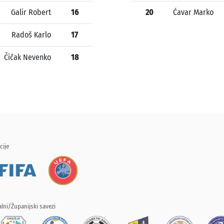
Galir Robert
16
20
Ćavar Marko
Radoš Karlo
17
Čičak Nevenko
18
cije
lni/Županijski savezi