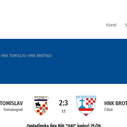
Vijesti
S
HNK TOMISLAV-HNK BROTNJO
2:3
TOMISLAV
HNK BRO
Tomislavgrad
Čitluk
1:1
Omladinska liga BiH "JUG" juniori 25/26