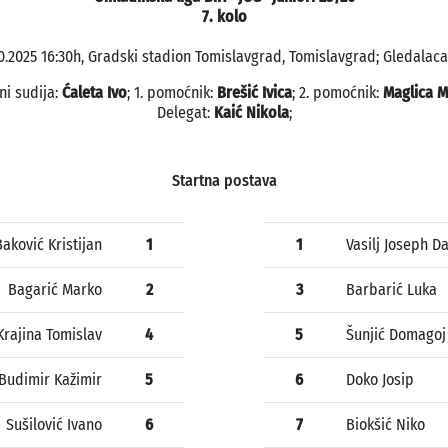
7. kolo
10.2025 16:30h, Gradski stadion Tomislavgrad, Tomislavgrad; Gledalaca:
ni sudija:
Ćaleta Ivo
; 1. pomoćnik:
Brešić Ivica
; 2. pomoćnik:
Maglica M
Delegat:
Kaić Nikola
;
Startna postava
Baković Kristijan
1
1
Vasilj Joseph D
Bagarić Marko
2
3
Barbarić Luka
Krajina Tomislav
4
5
Šunjić Domagoj
Budimir Kažimir
5
6
Doko Josip
Sušilović Ivano
6
7
Biokšić Niko