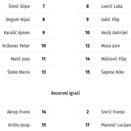
Šimić Stipe
7
8
Lovrić Luka
Đugum Nijaz
8
9
Galić Filip
Karalić Ajman
9
10
Vasilj Gabrijel
Križanac Petar
10
12
Musa Jure
Matić Jozo
11
14
Miličević Filip
Šteko Mario
13
15
Šapina Niko
Rezervni igrači
Akrap Frano
14
2
Sivrić Franjo
Krišto Josip
15
17
Planinić Lucija