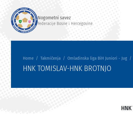
Nogometni savez
Federacije Bosne i Hercegovine
Home
Takmičenja
Omladinska liga BiH Juniori - Jug
HNK TOMISLAV-HNK BROTNJO
HNK 