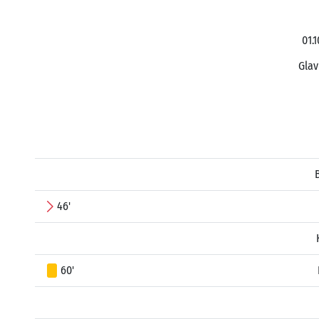
01.
Glav
46'
60'