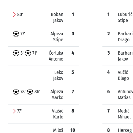
80'
Boban
1
1
Luburić
Jakov
Stipe
77'
Alpeza
3
2
Barbari
Stipe
Drago
3'
71'
Ćorluka
4
3
Barbari
Antonio
Jakov
Leko
5
4
Vučić
Jakov
Blago
78'
86'
Alpeza
7
6
Antunov
Marko
Matias
77'
Vlašić
8
7
Medić
Karlo
Mihael
Miloš
10
8
Herceg