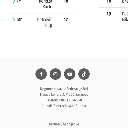
77'
Kondža
16
16
Bre
Karlo
19
Pet
60'
Petrović
17
Nik
Filip
Nogometni savez Federacije BiH
Franca Lehara 3, 71000 Sarajevo
Telefon: +387 33 556 650
E-mail:
federacija@nsfbih.ba
Partneri/Asocijacije