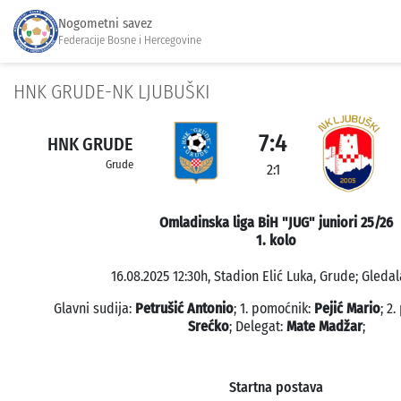
Nogometni savez
Federacije Bosne i Hercegovine
HNK GRUDE-NK LJUBUŠKI
7:4
HNK GRUDE
Grude
2:1
Omladinska liga BiH "JUG" juniori 25/26
1. kolo
16.08.2025 12:30h, Stadion Elić Luka, Grude; Gledal
Glavni sudija:
Petrušić Antonio
; 1. pomoćnik:
Pejić Mario
; 2
Srećko
; Delegat:
Mate Madžar
;
Startna postava