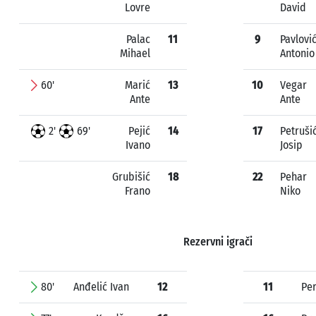
Lovre
David
Palac
11
9
Pavlovi
Mihael
Antonio
60'
Marić
13
10
Vegar
Ante
Ante
2'
69'
Pejić
14
17
Petruši
Ivano
Josip
Grubišić
18
22
Pehar
Frano
Niko
Rezervni igrači
80'
Anđelić Ivan
12
11
Per