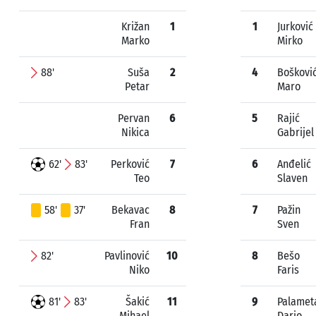
Križan
1
1
Jurković
Marko
Mirko
88'
Suša
2
4
Boškovi
Petar
Maro
Pervan
6
5
Rajić
Nikica
Gabrijel
62'
83'
Perković
7
6
Anđelić
Teo
Slaven
58'
37'
Bekavac
8
7
Pažin
Fran
Sven
82'
Pavlinović
10
8
Bešo
Niko
Faris
81'
83'
Šakić
11
9
Palamet
Mihael
Dario