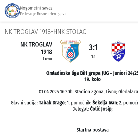
Nogometni savez
Federacije Bosne i Hercegovine
NK TROGLAV 1918-HNK STOLAC
NK TROGLAV
3:1
1918
1:1
Livno
Omladinska liga BiH grupa JUG - Juniori 24/2
19. kolo
01.04.2025 16:30h, Stadion Zgona, Livno; Gledalaca
Glavni sudija:
Tabak Drago
; 1. pomoćnik:
Šekelja Ivan
; 2. pomoć
Delegat:
Čolić Josip
;
Startna postava