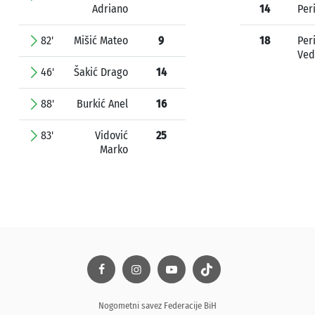
Adriano
14
Per
82'
Mišić Mateo
9
18
Per
Ved
46'
Šakić Drago
14
88'
Burkić Anel
16
83'
Vidović
25
Marko
Nogometni savez Federacije BiH