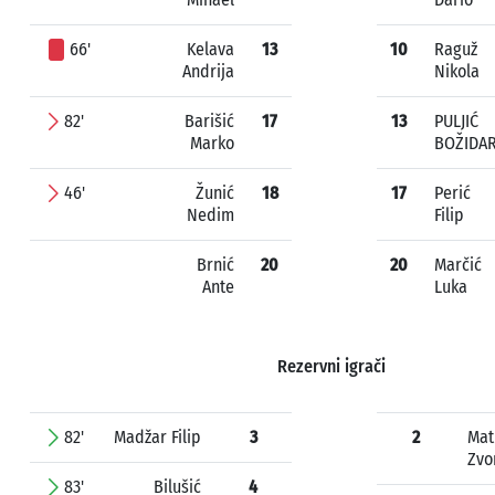
66'
Kelava
13
10
Raguž
Andrija
Nikola
82'
Barišić
17
13
PULJIĆ
Marko
BOŽIDA
46'
Žunić
18
17
Perić
Nedim
Filip
Brnić
20
20
Marčić
Ante
Luka
Rezervni igrači
82'
Madžar Filip
3
2
Mat
Zvo
83'
Bilušić
4