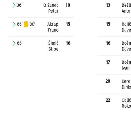
36'
Križanac
10
13
Bešl
Petar
Ante
66'
80'
Akrap
15
15
Rajič
Frano
Davi
66'
Šimić
16
16
Bošn
Stipe
Davi
17
Bošn
Ivan
20
Kara
Dink
22
Galić
Roko