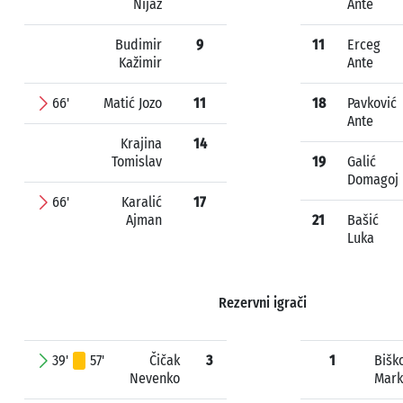
Nijaz
Ante
Budimir
9
11
Erceg
Kažimir
Ante
66'
Matić Jozo
11
18
Pavković
Ante
Krajina
14
Tomislav
19
Galić
Domagoj
66'
Karalić
17
Ajman
21
Bašić
Luka
Rezervni igrači
39'
57'
Čičak
3
1
Bišk
Nevenko
Mark