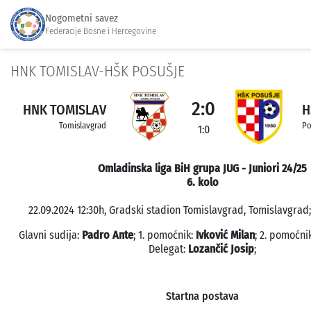
Nogometni savez
Federacije Bosne i Hercegovine
HNK TOMISLAV-HŠK POSUŠJE
2:0
HNK TOMISLAV
H
Tomislavgrad
Po
1:0
Omladinska liga BiH grupa JUG - Juniori 24/25
6. kolo
22.09.2024 12:30h, Gradski stadion Tomislavgrad, Tomislavgrad;
Glavni sudija:
Padro Ante
; 1. pomoćnik:
Ivković Milan
; 2. pomoćni
Delegat:
Lozančić Josip
;
Startna postava