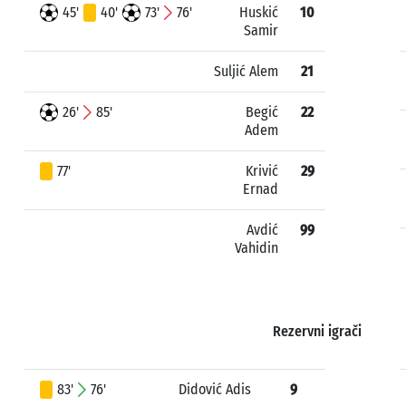
45'
40'
73'
76'
Huskić
10
Samir
Suljić Alem
21
26'
85'
Begić
22
Adem
77'
Krivić
29
Ernad
Avdić
99
Vahidin
Rezervni igrači
83'
76'
Didović Adis
9