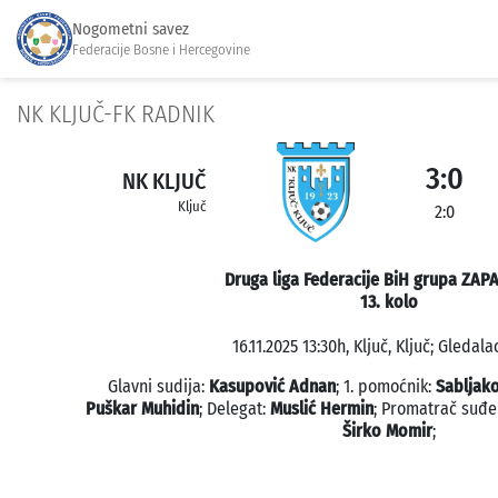
Nogometni savez
Federacije Bosne i Hercegovine
NK KLJUČ-FK RADNIK
3:0
NK KLJUČ
Ključ
2:0
Druga liga Federacije BiH grupa ZAP
13. kolo
16.11.2025 13:30h, Ključ, Ključ; Gledala
Glavni sudija:
Kasupović Adnan
; 1. pomoćnik:
Sabljak
Puškar Muhidin
; Delegat:
Muslić Hermin
; Promatrač suđe
Širko Momir
;