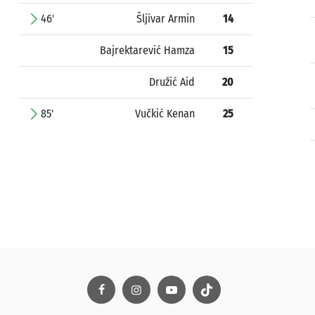
46'
Šljivar Armin
14
Bajrektarević Hamza
15
Družić Aid
20
85'
Vučkić Kenan
25