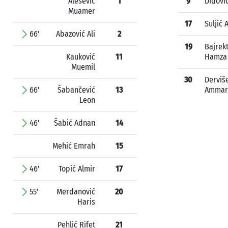
Alešević
1
9
Didovi
Muamer
17
Suljić 
66'
Abazović Ali
2
19
Bajrek
Kauković
11
Hamza
Muemil
30
Derviš
66'
Šabančević
13
Ammar
Leon
46'
Šabić Adnan
14
Mehić Emrah
15
46'
Topić Almir
17
55'
Merdanović
20
Haris
Pehlić Rifet
21