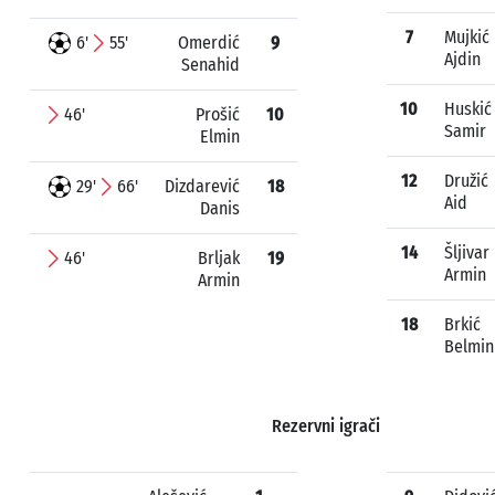
7
Mujkić
6'
55'
Omerdić
9
Ajdin
Senahid
10
Huskić
46'
Prošić
10
Samir
Elmin
12
Družić
29'
66'
Dizdarević
18
Aid
Danis
14
Šljivar
46'
Brljak
19
Armin
Armin
18
Brkić
Belmin
Rezervni igrači