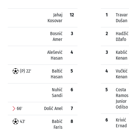
Jahaj
12
1
Travar
Kosovar
Dušan
Bosnić
3
2
Hadžić
Amer
Džafo
Alešević
4
3
Kablić
Hasan
Kenan
(P) 22'
Baltić
5
4
Vučkić
Hasan
Kenan
Nuhić
6
5
Costa
Sandi
Ramos
Junior
Odilso
66'
Dolić Anel
7
6
Krivić
43'
Babić
8
Ernad
Faris