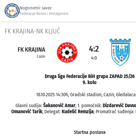
Nogometni savez
Federacije Bosne i Hercegovine
FK KRAJINA-NK KLJUČ
4:2
FK KRAJINA
Cazin
4:0
Druga liga Federacije BiH grupa ZAPAD 25/26
9. kolo
18.10.2025 14:30h, Gradski stadion, Cazin; Gledalaca:
Glavni sudija:
Šakanović Amar
; 1. pomoćnik:
Dizdarević Davu
Omanović Tarik
; Delegat:
Kudelić Remzija
; Promatrač suđenja:
Startna postava